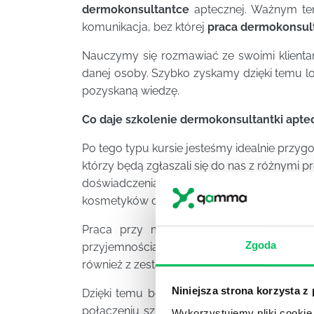
dermokonsultantce
aptecznej. Ważnym te
komunikacja, bez której
praca dermokonsult
Nauczymy się rozmawiać ze swoimi klienta
danej osoby. Szybko zyskamy dzięki temu loj
pozyskaną wiedzę.
Co daje szkolenie dermokonsultantki apte
Po tego typu kursie jesteśmy idealnie przyg
którzy będą zgłaszali się do nas z różnymi
doświadczenia będziemy radzić sobie w nowej
kosmetyków dla klientów nie będzie już więc
Praca przy materiałach reklamowych, tak
Zgoda
przyjemnością, która ułatwiać nam będzie
również z zestawem pytań, jakich oczekiwa
Niniejsza strona korzysta z
Dzięki temu będziemy mogli spełniać wszyst
połączeniu szkolenia w formie praktycznej 
Wykorzystujemy pliki cookie 