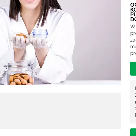
O
K
P
D
W 
pr
za
mo
pr