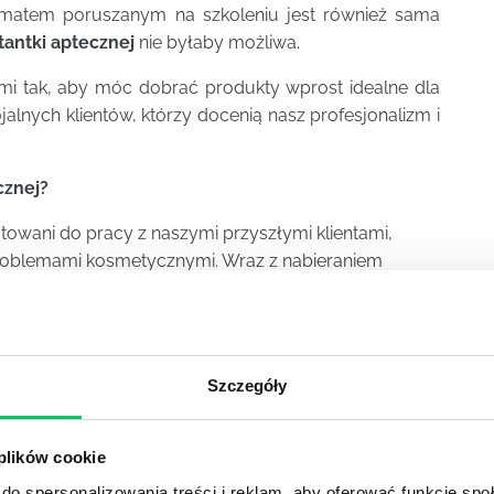
matem poruszanym na szkoleniu jest również sama
antki aptecznej
nie byłaby możliwa.
mi tak, aby móc dobrać produkty wprost idealne dla
alnych klientów, którzy docenią nasz profesjonalizm i
cznej?
otowani do pracy z naszymi przyszłymi klientami,
 problemami kosmetycznymi. Wraz z nabieraniem
 pracy o wiele lepiej, a dobieranie właściwych
ej sprawiało nam trudności.
ich jak ulotki czy różnorodne wykresy stanie się
Szczegóły
 naszą codzienną pracę. Na szkoleniu zapoznamy się
ć możemy od klientów.
 plików cookie
kie oczekiwania naszych przyszłych klientów. Dzięki
i teoretycznej zdobywamy wiedzę szybciej, chętniej i
do spersonalizowania treści i reklam, aby oferować funkcje sp