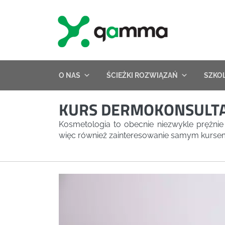
Skip
to
content
O NAS
ŚCIEŻKI ROZWIĄZAŃ
SZKO
KURS DERMOKONSULTA
Kosmetologia to obecnie niezwykle prężnie
więc również zainteresowanie samym kursem