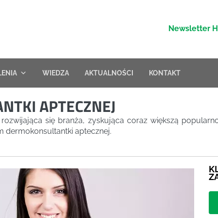
Newsletter 
LENIA
WIEDZA
AKTUALNOŚCI
KONTAKT
NTKI APTECZNEJ
 rozwijająca się branża, zyskująca coraz większą popularn
 dermokonsultantki aptecznej.
K
Z