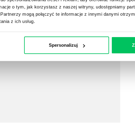
żdego, kto pragnie poszerzyć swoją wiedzę z zakresu
ormacje o tym, jak korzystasz z naszej witryny, udostępniamy p
Partnerzy mogą połączyć te informacje z innymi danymi otrzym
nia z ich usług.
Spersonalizuj
Z
równo pojedyncze interaktywne warsztaty online,
zości dostępnych technologii transmisji video