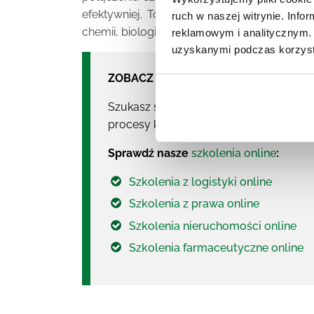
efektywniej. To idealna propozycja dla ka
ruch w naszej witrynie. Inf
chemii, biologii czy samej medycyny.
reklamowym i analitycznym. 
uzyskanymi podczas korzysta
ZOBACZ NASZE SZKOLENIA:
Szukasz szkoleń online? Realizujemy za
procesy kaskadowe. Korzystamy z więks
Sprawdź nasze
szkolenia online
:
Szkolenia z logistyki online
Szkolenia z prawa online
Szkolenia nieruchomości online
Szkolenia farmaceutyczne online