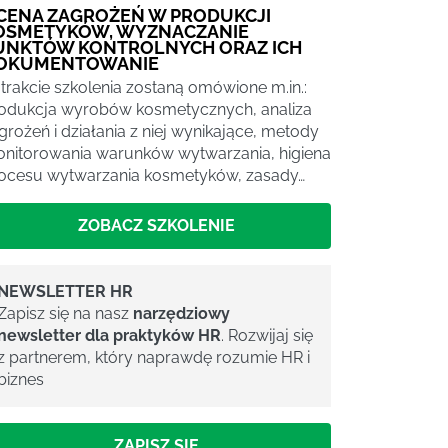
CENA ZAGROŻEŃ W PRODUKCJI
OSMETYKÓW, WYZNACZANIE
UNKTÓW KONTROLNYCH ORAZ ICH
OKUMENTOWANIE
trakcie szkolenia zostaną omówione m.in.:
odukcja wyrobów kosmetycznych, analiza
grożeń i działania z niej wynikające, metody
nitorowania warunków wytwarzania, higiena
ocesu wytwarzania kosmetyków, zasady…
ZOBACZ SZKOLENIE
NEWSLETTER HR
Zapisz się na nasz
narzędziowy
newsletter dla praktyków HR
. Rozwijaj się
z partnerem, który naprawdę rozumie HR i
biznes
ZAPISZ SIĘ