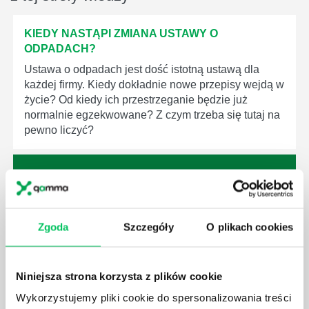
KIEDY NASTĄPI ZMIANA USTAWY O
ODPADACH?
Ustawa o odpadach jest dość istotną ustawą dla
każdej firmy. Kiedy dokładnie nowe przepisy wejdą w
życie? Od kiedy ich przestrzeganie będzie już
normalnie egzekwowane? Z czym trzeba się tutaj na
pewno liczyć?
WYCINKA DRZEW A USTAWA O OCHRONIE
Zgoda
Szczegóły
O plikach cookies
ŚRODOWISKA - CO WARTO WIEDZIEĆ?
Ustawa o ochronie środowiska obowiązuje każdego
z nas – bez wyjątku. Warto podkreślić, że określona
Niniejsza strona korzysta z plików cookie
jest w niej także dokładnie kwestia wycinki drzew.
Wykorzystujemy pliki cookie do spersonalizowania treści
Czy taka wycinka drzew musi być gdziekolwiek