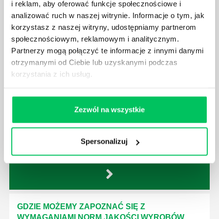
i reklam, aby oferować funkcje społecznościowe i
zgłaszana? Jak to w zasadzie dokładniej wygląda?
analizować ruch w naszej witrynie. Informacje o tym, jak
Czy z prywatnej posesji można wyciąć cokolwiek?
korzystasz z naszej witryny, udostępniamy partnerom
społecznościowym, reklamowym i analitycznym.
Partnerzy mogą połączyć te informacje z innymi danymi
otrzymanymi od Ciebie lub uzyskanymi podczas
korzystania z ich usług.
KTO EGZEKWUJE PRAWO WODNE?
Prawo wodne to dość skomplikowane prawo w
ustawodawstwie polskim. Na czym dokładniej ono
Zezwól na wszystkie
polega? Kogo w zasadzie obowiązuje? Jak wygląda
egzekwowanie prawa wodnego? Na te pytania
odpowiemy pokrótce poniżej.
Spersonalizuj
GDZIE MOŻEMY ZAPOZNAĆ SIĘ Z
WYMAGANIAMI NORM JAKOŚCI WYROBÓW