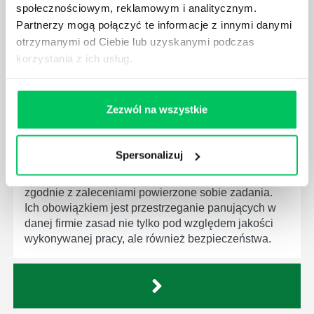
będą zobowiązane przestrzegać zasad, których
społecznościowym, reklamowym i analitycznym.
wprowadzenie dąży do ujednolicenia jakości
Partnerzy mogą połączyć te informacje z innymi danymi
produktów, które trafiają do klientów.
otrzymanymi od Ciebie lub uzyskanymi podczas
korzystania z ich usług.
Zezwól na wszystkie
CZYM ZAJMUJE SIĘ AUDYTOR WEWNĘTRZNY
LABORATORIUM?
Spersonalizuj
W każdym miejscu pracy osoby zatrudnione na
poszczególne stanowiska muszą wykonywać
zgodnie z zaleceniami powierzone sobie zadania.
Ich obowiązkiem jest przestrzeganie panujących w
danej firmie zasad nie tylko pod względem jakości
wykonywanej pracy, ale również bezpieczeństwa.