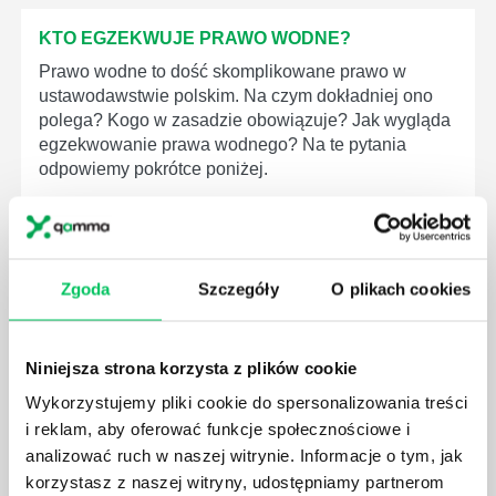
KTO EGZEKWUJE PRAWO WODNE?
Prawo wodne to dość skomplikowane prawo w
ustawodawstwie polskim. Na czym dokładniej ono
polega? Kogo w zasadzie obowiązuje? Jak wygląda
egzekwowanie prawa wodnego? Na te pytania
odpowiemy pokrótce poniżej.
Zgoda
Szczegóły
O plikach cookies
GDZIE MOŻEMY ZAPOZNAĆ SIĘ Z
WYMAGANIAMI NORM JAKOŚCI WYROBÓW
MEDYCZNYCH?
Niniejsza strona korzysta z plików cookie
W związku z ogromnym rozwojem dzisiejszego
Wykorzystujemy pliki cookie do spersonalizowania treści
społeczeństwa wprowadzane jest coraz więcej reguł,
i reklam, aby oferować funkcje społecznościowe i
które mają za zadanie poprawić poszczególne
analizować ruch w naszej witrynie. Informacje o tym, jak
dziedziny gospodarki. Dzięki nim wszystkie firmy
korzystasz z naszej witryny, udostępniamy partnerom