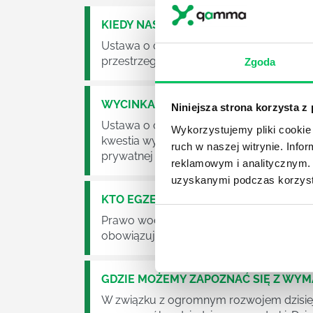
KIEDY NASTĄPI ZMIANA USTAWY O O
Ustawa o odpadach jest dość istotną ust
przestrzeganie będzie już normalnie egz
Zgoda
WYCINKA DRZEW A USTAWA O OCHRO
Niniejsza strona korzysta z
Ustawa o ochronie środowiska obowiązuje
Wykorzystujemy pliki cookie 
kwestia wycinki drzew. Czy taka wycinka
ruch w naszej witrynie. Inf
prywatnej posesji można wyciąć cokolw
reklamowym i analitycznym. 
uzyskanymi podczas korzysta
KTO EGZEKWUJE PRAWO WODNE?
Prawo wodne to dość skomplikowane pr
obowiązuje? Jak wygląda egzekwowanie
GDZIE MOŻEMY ZAPOZNAĆ SIĘ Z WY
W związku z ogromnym rozwojem dzisiej