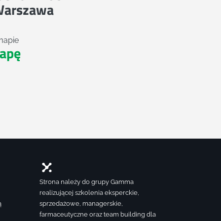
Warszawa
mapie
apę
Strona należy do grupy Gamma
realizującej szkolenia eksperckie,
ą
sprzedażowe, managerskie,
farmaceutyczne oraz team building dla