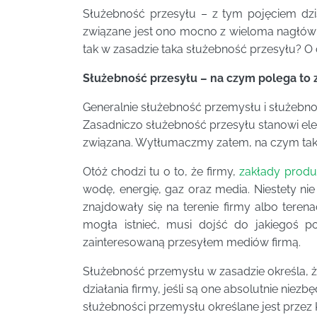
Służebność przesyłu – z tym pojęciem dzis
związane jest ono mocno z wieloma nagłówk
tak w zasadzie taka służebność przesyłu? O 
Służebność przesyłu – na czym polega to 
Generalnie służebność przemysłu i służebn
Zasadniczo służebność przesyłu stanowi ele
związana. Wytłumaczmy zatem, na czym tak
Otóż chodzi tu o to, że firmy,
zakłady produ
wodę, energię, gaz oraz media. Niestety ni
znajdowały się na terenie firmy albo tere
mogła istnieć, musi dojść do jakiegoś 
zainteresowaną przesyłem mediów firmą.
Służebność przemysłu w zasadzie określa, ż
działania firmy, jeśli są one absolutnie niez
służebności przemysłu określane jest przez