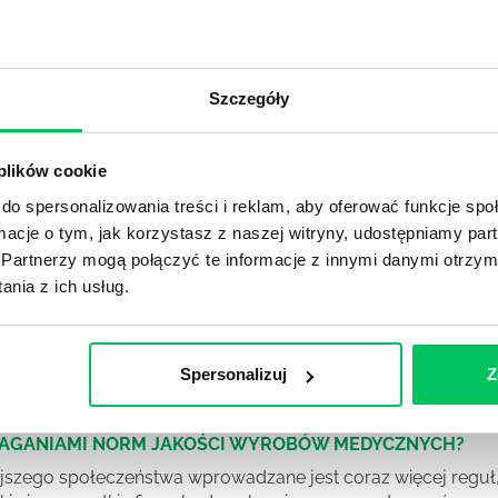
DPADACH?
awą dla każdej firmy. Kiedy dokładnie nowe przepisy wejdą w
ekwowane? Z czym trzeba się tutaj na pewno liczyć?
Szczegóły
NIE ŚRODOWISKA - CO WARTO WIEDZIEĆ?
 plików cookie
 każdego z nas – bez wyjątku. Warto podkreślić, że określon
do spersonalizowania treści i reklam, aby oferować funkcje sp
 drzew musi być gdziekolwiek zgłaszana? Jak to w zasadzie 
ormacje o tym, jak korzystasz z naszej witryny, udostępniamy p
iek?
Partnerzy mogą połączyć te informacje z innymi danymi otrzym
nia z ich usług.
awo w ustawodawstwie polskim. Na czym dokładniej ono po
 prawa wodnego? Na te pytania odpowiemy pokrótce poniże
Spersonalizuj
Z
MAGANIAMI NORM JAKOŚCI WYROBÓW MEDYCZNYCH?
szego społeczeństwa wprowadzane jest coraz więcej reguł,