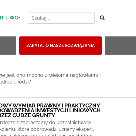
HR
|
WG+
ZAPYTAJ O NASZE ROZWIĄZANIA
zane jest ono mocno z wieloma nagłówkami i
adniej chodzi?
OWY WYMIAR PRAWNY I PRAKTYCZNY
ROWADZENIA INWESTYCJI LINIOWYCH
RZEZ CUDZE GRUNTY
rdecznie zapraszamy do uczestnictwa w
koleniu, które poprowadzi uznany ekspert,
any z aktywnego prowadzenia wykładów,