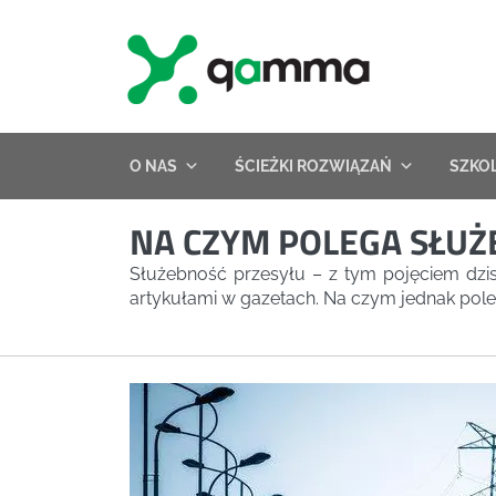
Skip
to
content
O NAS
ŚCIEŻKI ROZWIĄZAŃ
SZKO
NA CZYM POLEGA SŁU
Służebność przesyłu – z tym pojęciem dzis
artykułami w gazetach. Na czym jednak poleg