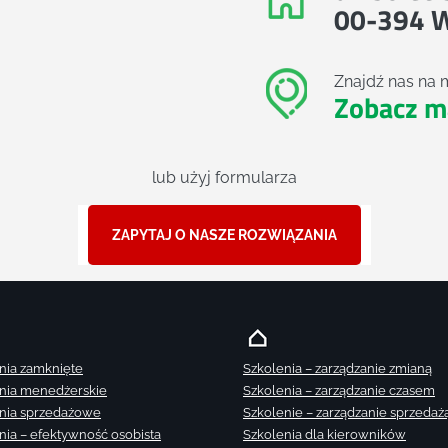
00-394 
Znajdź nas na 
Zobacz m
lub użyj formularza
ZAPYTAJ O NASZE ROZWIĄZANIA
nia zamknięte
Szkolenia – zarządzanie zmianą
nia menedżerskie
Szkolenia – zarządzanie czasem
nia sprzedażowe
Szkolenie – zarządzanie sprzedaż
nia – efektywność osobista
Szkolenia dla kierowników