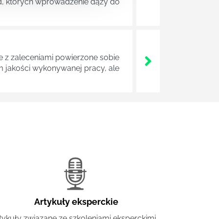
ad, których wprowadzenie dąży do
z zaleceniami powierzone sobie
m jakości wykonywanej pracy, ale
Artykuły eksperckie
tykuły związane ze szkoleniami eksperckimi.