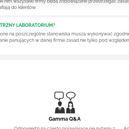
ęki nim wszystkie firmy będą zobowiązane przestrzegać zas
fiają do klientów.
ĘTRZNY LABORATORIUM?
one na poszczególne stanowiska muszą wykonywać zgodnie 
ganie panujących w danej firmie zasad nie tylko pod względe
Gamma Q&A
Odpowiedzi na często pojawiające się pytania z
Ar