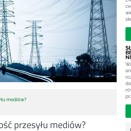
ce
wi
sk
S
B
N
Wa
an
ro
do
ró
pr
yłu mediów?
ość przesyłu mediów?