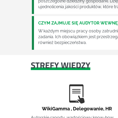
poszczególne dziedziny gospodarki. Dzi
ujednolicenia jakości produktów, które tra
CZYM ZAJMUJE SIĘ AUDYTOR WEWN
W każdym miejscu pracy osoby zatrudni
zadania. Ich obowiązkiem jest przestrze
również bezpieczeństwa.
STREFY WIEDZY
WikiGamma
,
Delegowanie
,
HR
Autorskie raporty, wartościowy know-how,