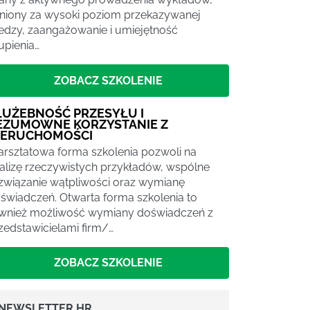
niony za wysoki poziom przekazywanej
edzy, zaangażowanie i umiejętność
upienia…
ZOBACZ SZKOLENIE
ŁUŻEBNOŚĆ PRZESYŁU I
EZUMOWNE KORZYSTANIE Z
IERUCHOMOŚCI
rsztatowa forma szkolenia pozwoli na
alizę rzeczywistych przykładów, wspólne
związanie wątpliwości oraz wymianę
świadczeń. Otwarta forma szkolenia to
wnież możliwość wymiany doświadczeń z
zedstawicielami firm/…
ZOBACZ SZKOLENIE
NEWSLETTER HR