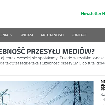
Newsletter 
LENIA
WIEDZA
AKTUALNOŚCI
KONTAKT
ŻEBNOŚĆ PRZESYŁU MEDIÓW?
iaj coraz częściej się spotykamy. Przede wszystkim zwią
a tak w zasadzie taka służebność przesyłu? O co tutaj dokł
N
P
P
Se
sz
zn