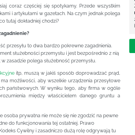
iaj coraz częściej się spotykamy. Przede wszystkim
ami i artykułami w gazetach. Na czym jednak polega
co tutaj dokładniej chodzi?
zagadnienie?
ość przesyłu to dwa bardzo pokrewne zagadnienia.
ment służebności przemysłu i jest bezpośrednio z nią
 w zasadzie polega służebność przemysłu.
kcyjne
itp, muszą w jakiś sposób doprowadzać prąd,
e ma możliwości, aby wszelkie urządzenia przesyłowe
nach państwowych. W wyniku tego, aby firma w ogóle
porozumienia między właścicielem danego gruntu a
e osoba prywatna nie może się nie zgodzić na pewne
będne do funkcjonowania tej ostatniej. Prawo
 Kodeks Cywilny i zasadniczo dużą rolę odgrywają tu