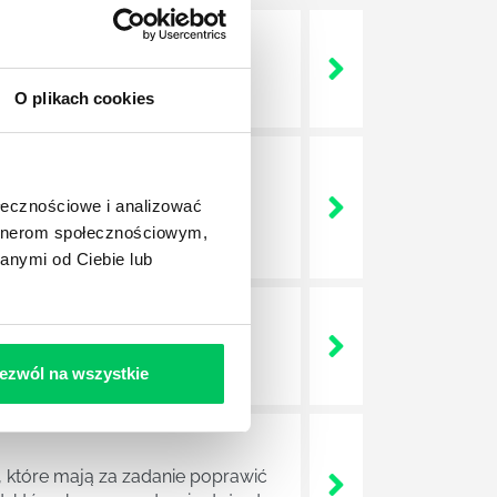
 życie? Od kiedy ich
O plikach cookies
a jest w niej także dokładnie
ołecznościowe i analizować
dokładniej wygląda? Czy z
artnerom społecznościowym,
anymi od Ciebie lub
lega? Kogo w zasadzie
j.
ezwól na wszystkie
 które mają za zadanie poprawić