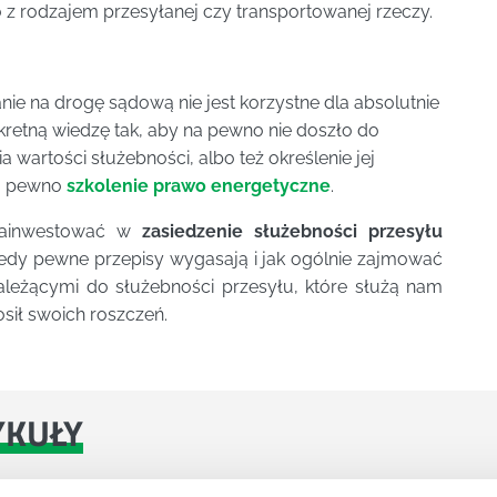
 z rodzajem przesyłanej czy transportowanej rzeczy.
ie na drogę sądową nie jest korzystne dla absolutnie
kretną wiedzę tak, aby na pewno nie doszło do
wartości służebności, albo też określenie jej
na pewno
szkolenie prawo energetyczne
.
 zainwestować w
zasiedzenie służebności przesyłu
kiedy pewne przepisy wygasają i jak ogólnie zajmować
ależącymi do służebności przesyłu, które służą nam
osił swoich roszczeń.
YKUŁY