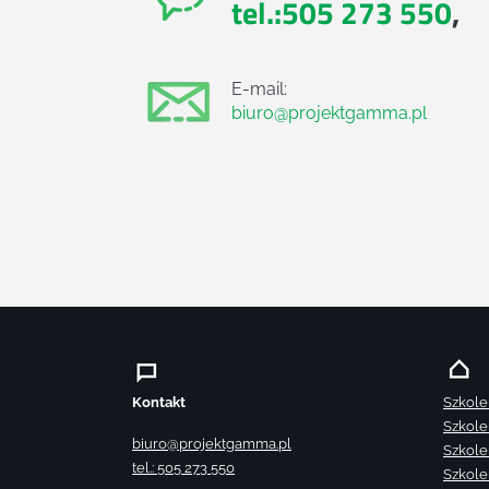
tel.:505 273 550
,
E-mail:
biuro@projektgamma.pl
Kontakt
Szkole
Szkole
biuro@projektgamma.pl
Szkole
tel.: 505 273 550
Szkole