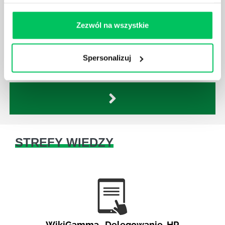
W każdym miejscu pracy osoby zatrudnione na
poszczególne stanowiska muszą wykonywać
Zezwól na wszystkie
zgodnie z zaleceniami powierzone sobie zadania.
Ich obowiązkiem jest przestrzeganie panujących w
danej firmie zasad nie tylko pod względem jakości
Spersonalizuj
wykonywanej pracy, ale również bezpieczeństwa.
STREFY WIEDZY
WikiGamma
,
Delegowanie
,
HR