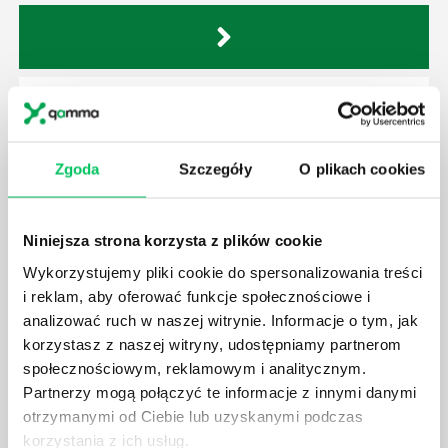
GDZIE MOŻEMY ZAPOZNAĆ SIĘ Z
WYMAGANIAMI NORM JAKOŚCI WYROBÓW
MEDYCZNYCH?
Zgoda
Szczegóły
O plikach cookies
W związku z ogromnym rozwojem dzisiejszego
społeczeństwa wprowadzane jest coraz więcej reguł,
które mają za zadanie poprawić poszczególne
Niniejsza strona korzysta z plików cookie
dziedziny gospodarki. Dzięki nim wszystkie firmy
będą zobowiązane przestrzegać zasad, których
Wykorzystujemy pliki cookie do spersonalizowania treści
wprowadzenie dąży do ujednolicenia jakości
i reklam, aby oferować funkcje społecznościowe i
produktów, które trafiają do klientów.
analizować ruch w naszej witrynie. Informacje o tym, jak
korzystasz z naszej witryny, udostępniamy partnerom
społecznościowym, reklamowym i analitycznym.
Partnerzy mogą połączyć te informacje z innymi danymi
otrzymanymi od Ciebie lub uzyskanymi podczas
korzystania z ich usług.
CZYM ZAJMUJE SIĘ AUDYTOR WEWNĘTRZNY