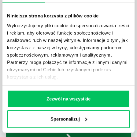
egzekwowanie prawa wodnego? Na te pytania
odpowiemy pokrótce poniżej.
Niniejsza strona korzysta z plików cookie
Wykorzystujemy pliki cookie do spersonalizowania treści
i reklam, aby oferować funkcje społecznościowe i
analizować ruch w naszej witrynie. Informacje o tym, jak
korzystasz z naszej witryny, udostępniamy partnerom
GDZIE MOŻEMY ZAPOZNAĆ SIĘ Z
społecznościowym, reklamowym i analitycznym.
WYMAGANIAMI NORM JAKOŚCI WYROBÓW
Partnerzy mogą połączyć te informacje z innymi danymi
MEDYCZNYCH?
otrzymanymi od Ciebie lub uzyskanymi podczas
W związku z ogromnym rozwojem dzisiejszego
korzystania z ich usług.
społeczeństwa wprowadzane jest coraz więcej reguł,
które mają za zadanie poprawić poszczególne
dziedziny gospodarki. Dzięki nim wszystkie firmy
Zezwól na wszystkie
będą zobowiązane przestrzegać zasad, których
wprowadzenie dąży do ujednolicenia jakości
produktów, które trafiają do klientów.
Spersonalizuj