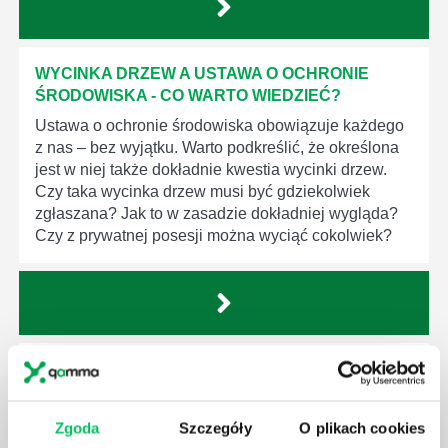
WYCINKA DRZEW A USTAWA O OCHRONIE
ŚRODOWISKA - CO WARTO WIEDZIEĆ?
Ustawa o ochronie środowiska obowiązuje każdego
z nas – bez wyjątku. Warto podkreślić, że określona
jest w niej także dokładnie kwestia wycinki drzew.
Czy taka wycinka drzew musi być gdziekolwiek
zgłaszana? Jak to w zasadzie dokładniej wygląda?
Czy z prywatnej posesji można wyciąć cokolwiek?
KTO EGZEKWUJE PRAWO WODNE?
Prawo wodne to dość skomplikowane prawo w
ustawodawstwie polskim. Na czym dokładniej ono
Zgoda
Szczegóły
O plikach cookies
polega? Kogo w zasadzie obowiązuje? Jak wygląda