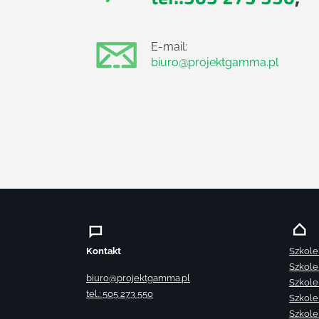
E-mail:
biuro@projektgamma.pl
Kontakt
Szkole
Szkole
biuro@projektgamma.pl
Szkole
tel.: 505 273 550
Szkole
Szkole