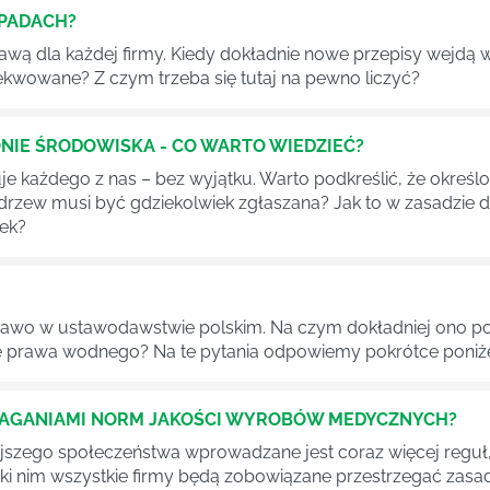
DPADACH?
awą dla każdej firmy. Kiedy dokładnie nowe przepisy wejdą w
ekwowane? Z czym trzeba się tutaj na pewno liczyć?
NIE ŚRODOWISKA - CO WARTO WIEDZIEĆ?
 każdego z nas – bez wyjątku. Warto podkreślić, że określon
 drzew musi być gdziekolwiek zgłaszana? Jak to w zasadzie 
iek?
awo w ustawodawstwie polskim. Na czym dokładniej ono po
 prawa wodnego? Na te pytania odpowiemy pokrótce poniże
MAGANIAMI NORM JAKOŚCI WYROBÓW MEDYCZNYCH?
szego społeczeństwa wprowadzane jest coraz więcej reguł,
ęki nim wszystkie firmy będą zobowiązane przestrzegać zas