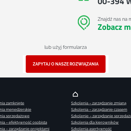
00-394 
Znajdź nas na 
Zobacz m
lub użyj formularza
ZAPYTAJ O NASZE ROZWIĄZANIA
nia zamknięte
Szkolenia – zarządzanie zmianą
nia menedżerskie
Szkolenia – zarządzanie czasem
nia sprzedażowe
Szkolenie – zarządzanie sprzedaż
nia – efektywność osobista
Szkolenia dla kierowników
nia – zarządzanie projektami
Szkolenia asertywność