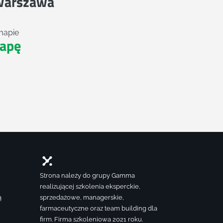
Warszawa
mapie
apę
Strona należy do grupy Gamma
realizującej szkolenia eksperckie,
ą
sprzedażowe, managerskie,
farmaceutyczne oraz team building dla
firm. Firma szkoleniowa 2021 roku.