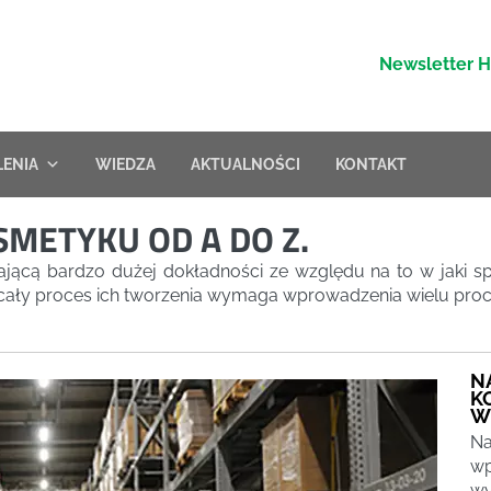
Newsletter 
LENIA
WIEDZA
AKTUALNOŚCI
KONTAKT
SMETYKU OD A DO Z.
jącą bardzo dużej dokładności ze względu na to w jaki 
cały proces ich tworzenia wymaga wprowadzenia wielu proced
N
K
W
Na
wp
wy