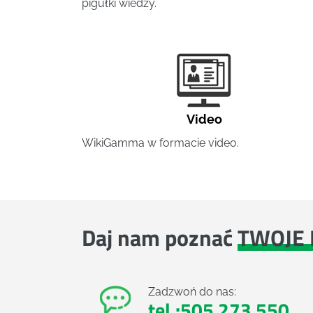
pigułki wiedzy.
Video
WikiGamma w formacie video.
Daj nam poznać
TWOJE 
Zadzwoń do nas:
tel.:505 273 550
,