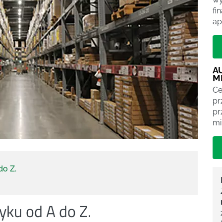
fi
ap
A
M
Ce
pr
pr
mi
do Z.
yku od A do Z.