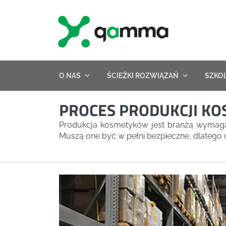
Skip
to
content
O NAS
ŚCIEŻKI ROZWIĄZAŃ
SZKO
PROCES PRODUKCJI KO
Produkcja kosmetyków jest branżą wymaga
Muszą one być w pełni bezpieczne, dlatego 