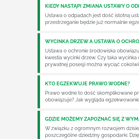
KIEDY NASTĄPI ZMIANA USTAWY O O
Ustawa o odpadach jest dość istotną ust
przestrzeganie będzie już normalnie egz
WYCINKA DRZEW A USTAWA O OCHRO
Ustawa o ochronie środowiska obowiązuje
kwestia wycinki drzew. Czy taka wycinka
prywatnej posesji można wyciąć cokolw
KTO EGZEKWUJE PRAWO WODNE?
Prawo wodne to dość skomplikowane pr
obowiązuje? Jak wygląda egzekwowanie
GDZIE MOŻEMY ZAPOZNAĆ SIĘ Z WY
W związku z ogromnym rozwojem dzisiej
poszczególne dziedziny gospodarki. Dzi