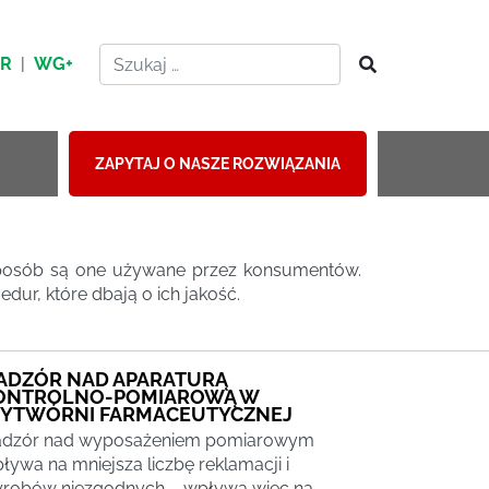
HR
|
WG+
ZAPYTAJ O NASZE ROZWIĄZANIA
sposób są one używane przez konsumentów.
ur, które dbają o ich jakość.
ADZÓR NAD APARATURĄ
ONTROLNO-POMIAROWĄ W
YTWÓRNI FARMACEUTYCZNEJ
dzór nad wyposażeniem pomiarowym
ływa na mniejsza liczbę reklamacji i
robów niezgodnych – wpływa więc na