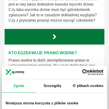
jest w niej także dokładnie kwestia wycinki drzew.
Czy taka wycinka drzew musi być gdziekolwiek
zgłaszana? Jak to w zasadzie dokładniej wygląda?
Czy z prywatnej posesji można wyciąć cokolwiek?
KTO EGZEKWUJE PRAWO WODNE?
Prawo wodne to dość skomplikowane prawo w
ustawodawstwie polskim. Na czym dokładniej ono
polega? Kogo w zasadzie obowiązuje? Jak wygląda
egzekwowanie prawa wodnego? Na te pytania
odpowiemy pokrótce poniżej.
Zgoda
Szczegóły
O plikach cookies
Niniejsza strona korzysta z plików cookie