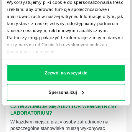
Wykorzystujemy pliki cookie do spersonalizowania treści
GDZIE MOŻEMY ZAPOZNAĆ SIĘ Z
i reklam, aby oferować funkcje społecznościowe i
WYMAGANIAMI NORM JAKOŚCI WYROBÓW
analizować ruch w naszej witrynie. Informacje o tym, jak
MEDYCZNYCH?
korzystasz z naszej witryny, udostępniamy partnerom
W związku z ogromnym rozwojem dzisiejszego
społecznościowym, reklamowym i analitycznym.
społeczeństwa wprowadzane jest coraz więcej reguł,
Partnerzy mogą połączyć te informacje z innymi danymi
które mają za zadanie poprawić poszczególne
otrzymanymi od Ciebie lub uzyskanymi podczas
dziedziny gospodarki. Dzięki nim wszystkie firmy
korzystania z ich usług.
będą zobowiązane przestrzegać zasad, których
wprowadzenie dąży do ujednolicenia jakości
produktów, które trafiają do klientów.
Zezwól na wszystkie
Spersonalizuj
CZYM ZAJMUJE SIĘ AUDYTOR WEWNĘTRZNY
LABORATORIUM?
W każdym miejscu pracy osoby zatrudnione na
poszczególne stanowiska muszą wykonywać