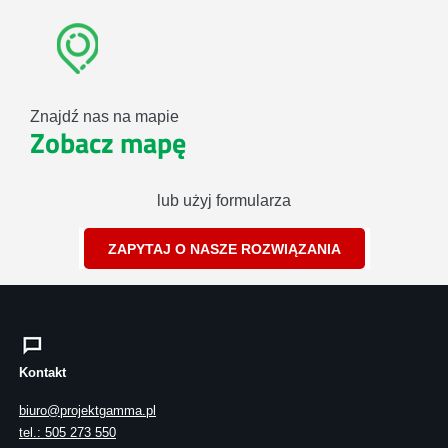
Znajdź nas na mapie
Zobacz mapę
lub użyj formularza
ZAPYTAJ O NASZE ROZWIĄZANIA
Kontakt
biuro@projektgamma.pl
tel.: 505 273 550