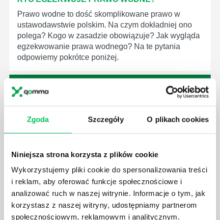
Prawo wodne to dość skomplikowane prawo w
ustawodawstwie polskim. Na czym dokładniej ono
polega? Kogo w zasadzie obowiązuje? Jak wygląda
egzekwowanie prawa wodnego? Na te pytania
odpowiemy pokrótce poniżej.
Zgoda
Szczegóły
O plikach cookies
GDZIE MOŻEMY ZAPOZNAĆ SIĘ Z
WYMAGANIAMI NORM JAKOŚCI WYROBÓW
MEDYCZNYCH?
Niniejsza strona korzysta z plików cookie
W związku z ogromnym rozwojem dzisiejszego
Wykorzystujemy pliki cookie do spersonalizowania treści
społeczeństwa wprowadzane jest coraz więcej reguł,
które mają za zadanie poprawić poszczególne
i reklam, aby oferować funkcje społecznościowe i
dziedziny gospodarki. Dzięki nim wszystkie firmy
analizować ruch w naszej witrynie. Informacje o tym, jak
będą zobowiązane przestrzegać zasad, których
korzystasz z naszej witryny, udostępniamy partnerom
wprowadzenie dąży do ujednolicenia jakości
społecznościowym, reklamowym i analitycznym.