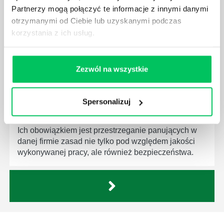
produktów, które trafiają do klientów.
Partnerzy mogą połączyć te informacje z innymi danymi
otrzymanymi od Ciebie lub uzyskanymi podczas
korzystania z ich usług.
Zezwól na wszystkie
CZYM ZAJMUJE SIĘ AUDYTOR WEWNĘTRZNY
LABORATORIUM?
W każdym miejscu pracy osoby zatrudnione na
Spersonalizuj
poszczególne stanowiska muszą wykonywać
zgodnie z zaleceniami powierzone sobie zadania.
Ich obowiązkiem jest przestrzeganie panujących w
danej firmie zasad nie tylko pod względem jakości
wykonywanej pracy, ale również bezpieczeństwa.