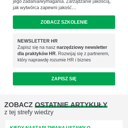
jego zadania/wymagania. Zarządzanie jakością,
jak wytwórca zapewni jakość…
ZOBACZ SZKOLENIE
NEWSLETTER HR
Zapisz się na nasz
narzędziowy newsletter
dla praktyków HR
. Rozwijaj się z partnerem,
który naprawdę rozumie HR i biznes
ZAPISZ SIĘ
ZOBACZ
OSTATNIE ARTYKUŁY
z tej strefy wiedzy
KIEDY NASTĄPI ZMIANA USTAWY O