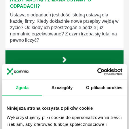
ODPADACH?
Ustawa o odpadach jest dość istotną ustawą dla
każdej firmy. Kiedy dokładnie nowe przepisy wejdą w
życie? Od kiedy ich przestrzeganie będzie już
normalnie egzekwowane? Z czym trzeba się tutaj na
pewno liczyć?
WYCINKA DRZEW A USTAWA O OCHRONIE
ŚRODOWISKA - CO WARTO WIEDZIEĆ?
Zgoda
Szczegóły
O plikach cookies
Ustawa o ochronie środowiska obowiązuje każdego
z nas – bez wyjątku. Warto podkreślić, że określona
jest w niej także dokładnie kwestia wycinki drzew.
Niniejsza strona korzysta z plików cookie
Czy taka wycinka drzew musi być gdziekolwiek
Wykorzystujemy pliki cookie do spersonalizowania treści
zgłaszana? Jak to w zasadzie dokładniej wygląda?
i reklam, aby oferować funkcje społecznościowe i
Czy z prywatnej posesji można wyciąć cokolwiek?