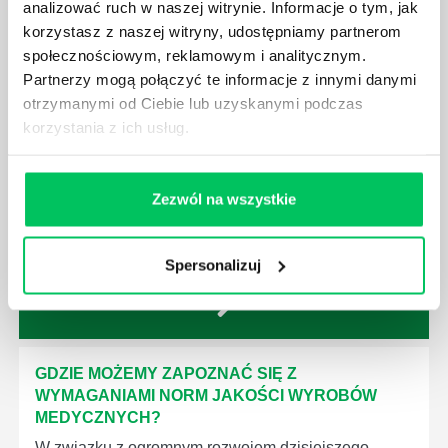
analizować ruch w naszej witrynie. Informacje o tym, jak
korzystasz z naszej witryny, udostępniamy partnerom
społecznościowym, reklamowym i analitycznym.
Partnerzy mogą połączyć te informacje z innymi danymi
otrzymanymi od Ciebie lub uzyskanymi podczas
KTO EGZEKWUJE PRAWO WODNE?
korzystania z ich usług.
Prawo wodne to dość skomplikowane prawo w
ustawodawstwie polskim. Na czym dokładniej ono
polega? Kogo w zasadzie obowiązuje? Jak wygląda
Zezwól na wszystkie
egzekwowanie prawa wodnego? Na te pytania
odpowiemy pokrótce poniżej.
Spersonalizuj
GDZIE MOŻEMY ZAPOZNAĆ SIĘ Z
WYMAGANIAMI NORM JAKOŚCI WYROBÓW
MEDYCZNYCH?
W związku z ogromnym rozwojem dzisiejszego