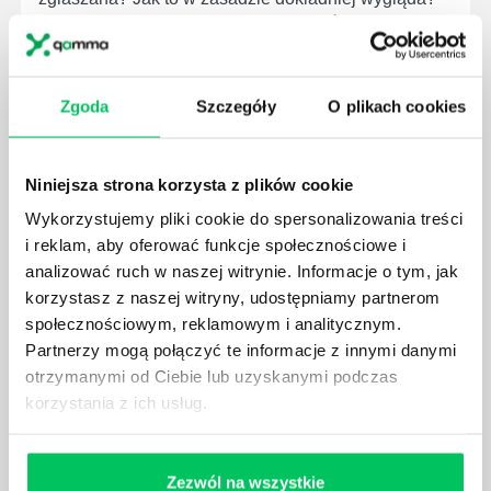
Czy z prywatnej posesji można wyciąć cokolwiek?
Zgoda
Szczegóły
O plikach cookies
KTO EGZEKWUJE PRAWO WODNE?
Niniejsza strona korzysta z plików cookie
Prawo wodne to dość skomplikowane prawo w
Wykorzystujemy pliki cookie do spersonalizowania treści
ustawodawstwie polskim. Na czym dokładniej ono
i reklam, aby oferować funkcje społecznościowe i
polega? Kogo w zasadzie obowiązuje? Jak wygląda
analizować ruch w naszej witrynie. Informacje o tym, jak
egzekwowanie prawa wodnego? Na te pytania
korzystasz z naszej witryny, udostępniamy partnerom
odpowiemy pokrótce poniżej.
społecznościowym, reklamowym i analitycznym.
Partnerzy mogą połączyć te informacje z innymi danymi
otrzymanymi od Ciebie lub uzyskanymi podczas
korzystania z ich usług.
GDZIE MOŻEMY ZAPOZNAĆ SIĘ Z
WYMAGANIAMI NORM JAKOŚCI WYROBÓW
Zezwól na wszystkie