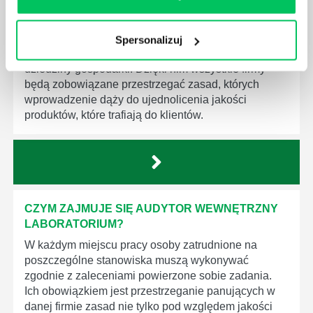
MEDYCZNYCH?
W związku z ogromnym rozwojem dzisiejszego
społeczeństwa wprowadzane jest coraz więcej reguł,
Spersonalizuj
które mają za zadanie poprawić poszczególne
dziedziny gospodarki. Dzięki nim wszystkie firmy
będą zobowiązane przestrzegać zasad, których
wprowadzenie dąży do ujednolicenia jakości
produktów, które trafiają do klientów.
CZYM ZAJMUJE SIĘ AUDYTOR WEWNĘTRZNY
LABORATORIUM?
W każdym miejscu pracy osoby zatrudnione na
poszczególne stanowiska muszą wykonywać
zgodnie z zaleceniami powierzone sobie zadania.
Ich obowiązkiem jest przestrzeganie panujących w
danej firmie zasad nie tylko pod względem jakości