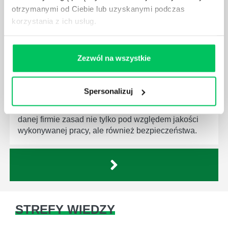
otrzymanymi od Ciebie lub uzyskanymi podczas
korzystania z ich usług.
CZYM ZAJMUJE SIĘ AUDYTOR WEWNĘTRZNY
Zezwól na wszystkie
LABORATORIUM?
W każdym miejscu pracy osoby zatrudnione na
poszczególne stanowiska muszą wykonywać
Spersonalizuj
zgodnie z zaleceniami powierzone sobie zadania.
Ich obowiązkiem jest przestrzeganie panujących w
danej firmie zasad nie tylko pod względem jakości
wykonywanej pracy, ale również bezpieczeństwa.
STREFY WIEDZY