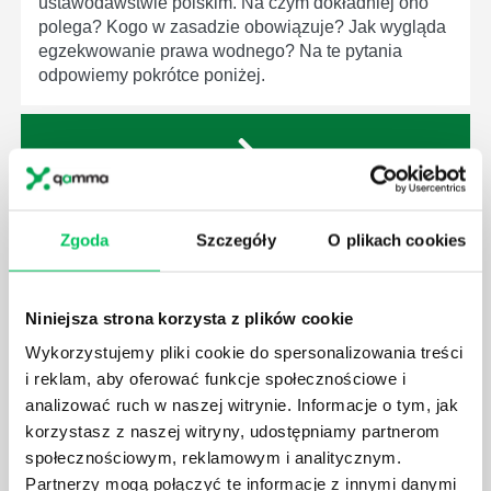
ustawodawstwie polskim. Na czym dokładniej ono
polega? Kogo w zasadzie obowiązuje? Jak wygląda
egzekwowanie prawa wodnego? Na te pytania
odpowiemy pokrótce poniżej.
GDZIE MOŻEMY ZAPOZNAĆ SIĘ Z
Zgoda
Szczegóły
O plikach cookies
WYMAGANIAMI NORM JAKOŚCI WYROBÓW
MEDYCZNYCH?
W związku z ogromnym rozwojem dzisiejszego
Niniejsza strona korzysta z plików cookie
społeczeństwa wprowadzane jest coraz więcej reguł,
które mają za zadanie poprawić poszczególne
Wykorzystujemy pliki cookie do spersonalizowania treści
dziedziny gospodarki. Dzięki nim wszystkie firmy
i reklam, aby oferować funkcje społecznościowe i
będą zobowiązane przestrzegać zasad, których
analizować ruch w naszej witrynie. Informacje o tym, jak
wprowadzenie dąży do ujednolicenia jakości
korzystasz z naszej witryny, udostępniamy partnerom
produktów, które trafiają do klientów.
społecznościowym, reklamowym i analitycznym.
Partnerzy mogą połączyć te informacje z innymi danymi