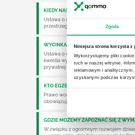
KIEDY NASTĄPI ZMIANA USTAWY O O
Ustawa o odpadach jest dość istotną ust
przestrzeganie będzie już normalnie egz
Zgoda
WYCINKA DRZEW A USTAWA O OCHRO
Niniejsza strona korzysta z
Ustawa o ochronie środowiska obowiązuje
Wykorzystujemy pliki cookie 
kwestia wycinki drzew. Czy taka wycinka
ruch w naszej witrynie. Inf
prywatnej posesji można wyciąć cokolw
reklamowym i analitycznym. 
uzyskanymi podczas korzysta
KTO EGZEKWUJE PRAWO WODNE?
Prawo wodne to dość skomplikowane pr
obowiązuje? Jak wygląda egzekwowanie
GDZIE MOŻEMY ZAPOZNAĆ SIĘ Z WY
W związku z ogromnym rozwojem dzisiej