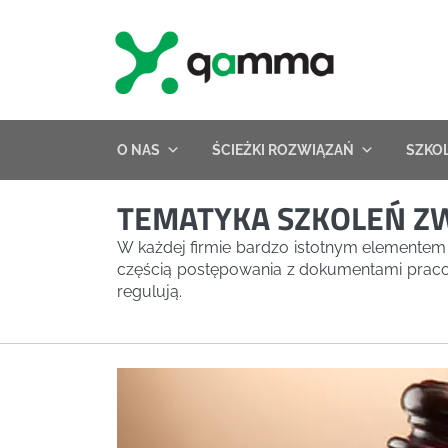
Skip
to
content
O NAS
ŚCIEŻKI ROZWIĄZAŃ
SZKO
TEMATYKA SZKOLEŃ Z
W każdej firmie bardzo istotnym elementem
częścią postępowania z dokumentami pracow
regulują.