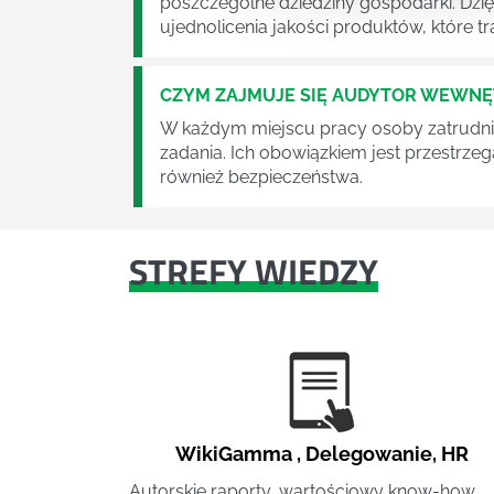
poszczególne dziedziny gospodarki. Dzi
ujednolicenia jakości produktów, które tra
CZYM ZAJMUJE SIĘ AUDYTOR WEWN
W każdym miejscu pracy osoby zatrudni
zadania. Ich obowiązkiem jest przestrze
również bezpieczeństwa.
STREFY WIEDZY
WikiGamma
,
Delegowanie
,
HR
Autorskie raporty, wartościowy know-how,