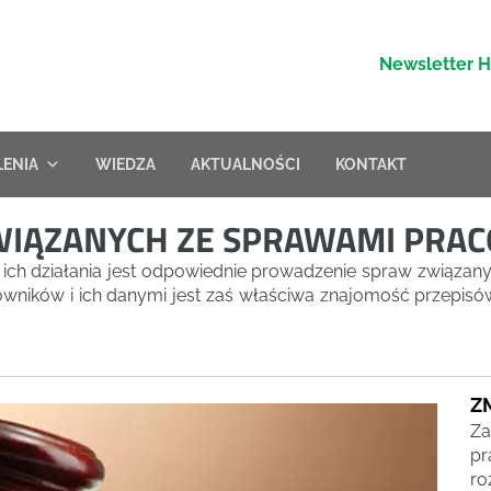
Newsletter 
LENIA
WIEDZA
AKTUALNOŚCI
KONTAKT
WIĄZANYCH ZE SPRAWAMI PRA
 ich działania jest odpowiednie prowadzenie spraw związan
ników i ich danymi jest zaś właściwa znajomość przepisó
Z
Za
pr
ro