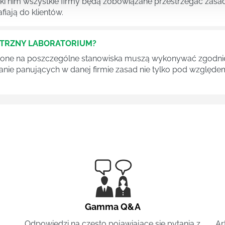
ęki nim wszystkie firmy będą zobowiązane przestrzegać zas
fiają do klientów.
ĘTRZNY LABORATORIUM?
one na poszczególne stanowiska muszą wykonywać zgodnie 
ganie panujących w danej firmie zasad nie tylko pod względe
Gamma Q&A
Odpowiedzi na często pojawiające się pytania z
Ar