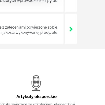
ad, których wprowadzenie dąży do
z zaleceniami powierzone sobie
m jakości wykonywanej pracy, ale
Artykuły eksperckie
tykuły związane ze szkoleniami eksperckimi.