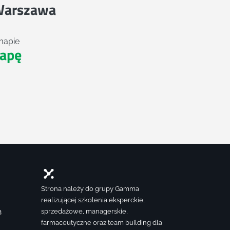
Warszawa
mapie
apę
Strona należy do grupy Gamma
realizującej szkolenia eksperckie,
ą
sprzedażowe, managerskie,
farmaceutyczne oraz team building dla