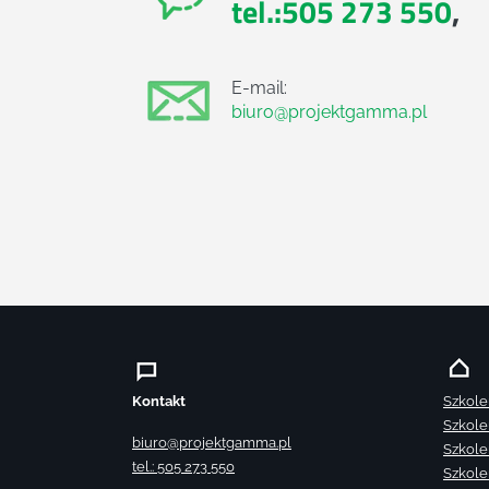
tel.:505 273 550
,
E-mail:
biuro@projektgamma.pl
Kontakt
Szkole
Szkole
biuro@projektgamma.pl
Szkole
tel.: 505 273 550
Szkole