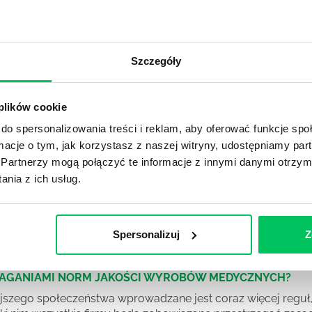
DPADACH?
awą dla każdej firmy. Kiedy dokładnie nowe przepisy wejdą w
ekwowane? Z czym trzeba się tutaj na pewno liczyć?
Szczegóły
NIE ŚRODOWISKA - CO WARTO WIEDZIEĆ?
 plików cookie
 każdego z nas – bez wyjątku. Warto podkreślić, że określon
do spersonalizowania treści i reklam, aby oferować funkcje sp
 drzew musi być gdziekolwiek zgłaszana? Jak to w zasadzie 
ormacje o tym, jak korzystasz z naszej witryny, udostępniamy p
iek?
Partnerzy mogą połączyć te informacje z innymi danymi otrzym
nia z ich usług.
awo w ustawodawstwie polskim. Na czym dokładniej ono po
 prawa wodnego? Na te pytania odpowiemy pokrótce poniże
Spersonalizuj
Z
MAGANIAMI NORM JAKOŚCI WYROBÓW MEDYCZNYCH?
szego społeczeństwa wprowadzane jest coraz więcej reguł,