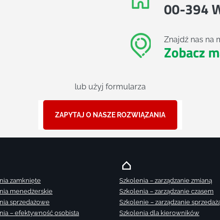
00-394 
Znajdź nas na 
Zobacz m
lub użyj formularza
ZAPYTAJ O NASZE ROZWIĄZANIA
nia zamknięte
Szkolenia – zarządzanie zmianą
nia menedżerskie
Szkolenia – zarządzanie czasem
nia sprzedażowe
Szkolenie – zarządzanie sprzedaż
nia – efektywność osobista
Szkolenia dla kierowników