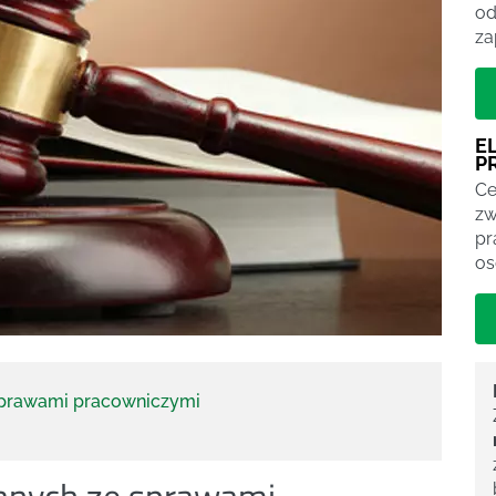
od
za
E
P
Ce
zw
pr
os
sprawami pracowniczymi
anych ze sprawami