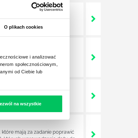
 życie? Od kiedy ich
O plikach cookies
a jest w niej także dokładnie
ołecznościowe i analizować
dokładniej wygląda? Czy z
artnerom społecznościowym,
anymi od Ciebie lub
lega? Kogo w zasadzie
j.
ezwól na wszystkie
 które mają za zadanie poprawić