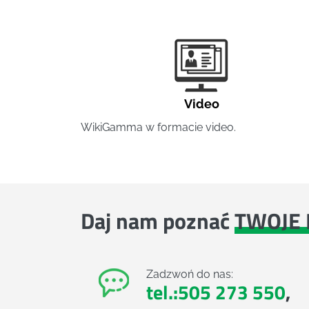
Video
WikiGamma w formacie video.
Daj nam poznać
TWOJE 
Zadzwoń do nas:
tel.:505 273 550
,