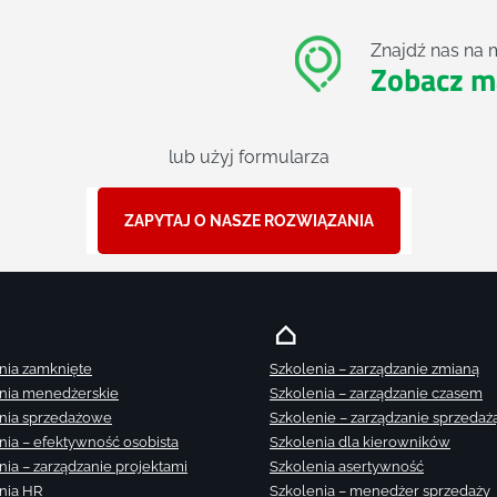
Znajdź nas na 
Zobacz m
lub użyj formularza
ZAPYTAJ O NASZE ROZWIĄZANIA
nia zamknięte
Szkolenia – zarządzanie zmianą
nia menedżerskie
Szkolenia – zarządzanie czasem
nia sprzedażowe
Szkolenie – zarządzanie sprzedaż
nia – efektywność osobista
Szkolenia dla kierowników
nia – zarządzanie projektami
Szkolenia asertywność
nia HR
Szkolenia – menedżer sprzedaży