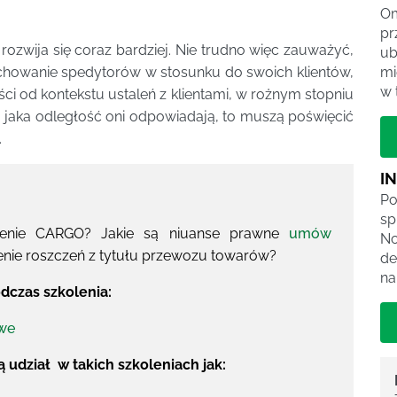
Om
pr
ozwija się coraz bardziej. Nie trudno więc zauważyć,
ub
chowanie spedytorów w stosunku do swoich klientów,
mi
w 
ci od kontekstu ustaleń z klientami, w rożnym stopniu
 jaka odległość oni odpowiadają, to muszą poświęcić
.
I
Po
sp
zenie CARGO? Jakie są niuanse prawne
umów
No
enie roszczeń z tytułu przewozu towarów?
de
na
odczas szkolenia:
we
 udział w takich szkoleniach jak: