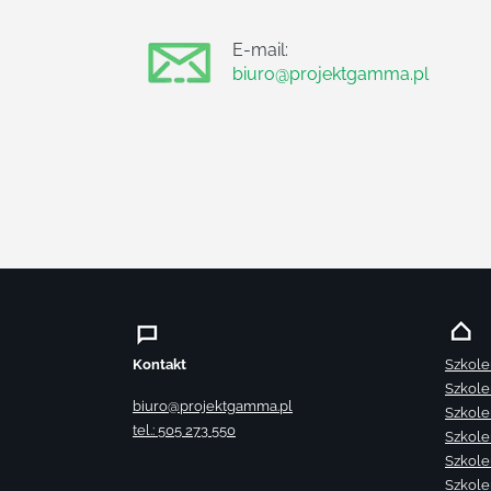
E-mail:
biuro@projektgamma.pl
Kontakt
Szkole
Szkole
biuro@projektgamma.pl
Szkole
tel.: 505 273 550
Szkole
Szkole
Szkole