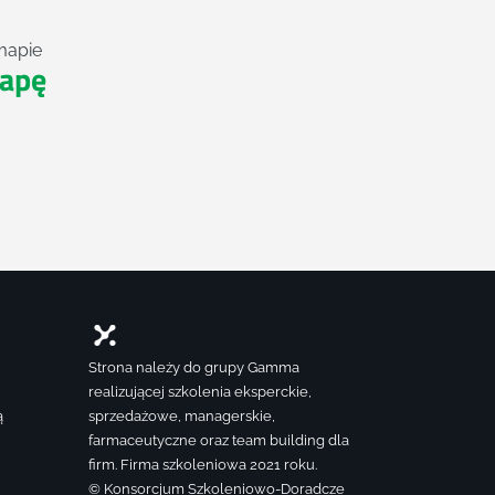
mapie
apę
Strona należy do grupy Gamma
realizującej szkolenia eksperckie,
ą
sprzedażowe, managerskie,
farmaceutyczne oraz team building dla
firm. Firma szkoleniowa 2021 roku.
© Konsorcjum Szkoleniowo-Doradcze