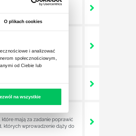
 życie? Od kiedy ich
O plikach cookies
a jest w niej także dokładnie
dokładniej wygląda? Czy z
ołecznościowe i analizować
artnerom społecznościowym,
anymi od Ciebie lub
lega? Kogo w zasadzie
j.
ezwól na wszystkie
 które mają za zadanie poprawić
ad, których wprowadzenie dąży do