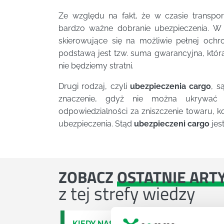
Ze względu na fakt, że w czasie transport
bardzo ważne dobranie ubezpieczenia. W
skierowujące się na możliwie pełnej ochr
podstawą jest tzw. suma gwarancyjna, któr
nie będziemy stratni.
Drugi rodzaj, czyli
ubezpieczenia cargo
, s
znaczenie, gdyż nie można ukrywać 
odpowiedzialności za zniszczenie towaru, 
ubezpieczenia. Stąd
ubezpieczeni cargo
jes
ZOBACZ
OSTATNIE ART
z tej strefy wiedzy
KIEDY NASTĄPI ZMIANA USTAWY O O