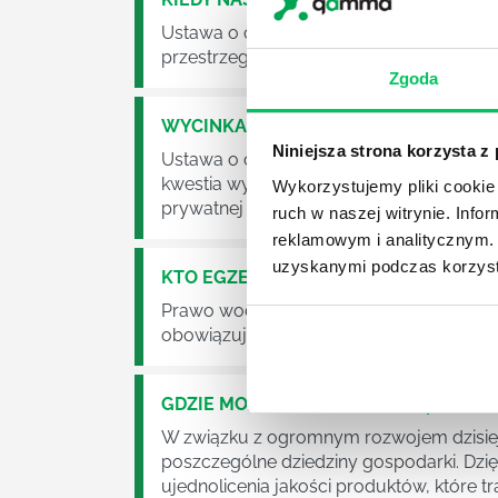
Ustawa o odpadach jest dość istotną ust
przestrzeganie będzie już normalnie egz
Zgoda
WYCINKA DRZEW A USTAWA O OCHRO
Niniejsza strona korzysta z
Ustawa o ochronie środowiska obowiązuje
kwestia wycinki drzew. Czy taka wycinka
Wykorzystujemy pliki cookie 
prywatnej posesji można wyciąć cokolw
ruch w naszej witrynie. Inf
reklamowym i analitycznym. 
uzyskanymi podczas korzysta
KTO EGZEKWUJE PRAWO WODNE?
Prawo wodne to dość skomplikowane pr
obowiązuje? Jak wygląda egzekwowanie
GDZIE MOŻEMY ZAPOZNAĆ SIĘ Z WY
W związku z ogromnym rozwojem dzisiej
poszczególne dziedziny gospodarki. Dzi
ujednolicenia jakości produktów, które tra