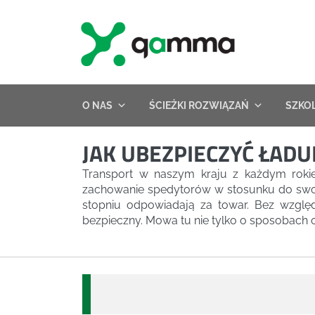
Skip
to
content
O NAS
ŚCIEŻKI ROZWIĄZAŃ
SZKO
JAK UBEZPIECZYĆ ŁAD
Transport w naszym kraju z każdym rokie
zachowanie spedytorów w stosunku do swoich
stopniu odpowiadają za towar. Bez wzglę
bezpieczny. Mowa tu nie tylko o sposobach