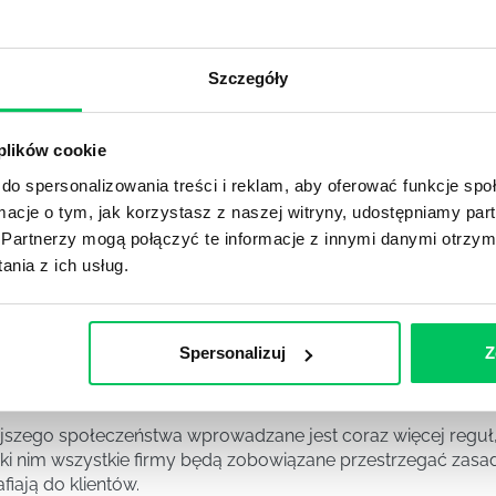
awą dla każdej firmy. Kiedy dokładnie nowe przepisy wejdą w
ekwowane? Z czym trzeba się tutaj na pewno liczyć?
Szczegóły
NIE ŚRODOWISKA - CO WARTO WIEDZIEĆ?
 plików cookie
 każdego z nas – bez wyjątku. Warto podkreślić, że określon
 drzew musi być gdziekolwiek zgłaszana? Jak to w zasadzie 
do spersonalizowania treści i reklam, aby oferować funkcje sp
iek?
ormacje o tym, jak korzystasz z naszej witryny, udostępniamy p
Partnerzy mogą połączyć te informacje z innymi danymi otrzym
nia z ich usług.
awo w ustawodawstwie polskim. Na czym dokładniej ono po
 prawa wodnego? Na te pytania odpowiemy pokrótce poniże
Spersonalizuj
Z
MAGANIAMI NORM JAKOŚCI WYROBÓW MEDYCZNYCH?
szego społeczeństwa wprowadzane jest coraz więcej reguł,
ęki nim wszystkie firmy będą zobowiązane przestrzegać zas
fiają do klientów.