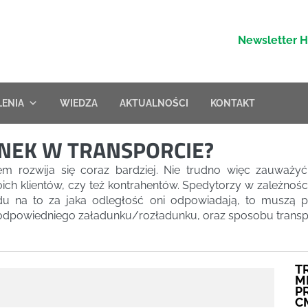
Newsletter 
LENIA
WIEDZA
AKTUALNOŚCI
KONTAKT
UNEK W TRANSPORCIE?
m rozwija się coraz bardziej. Nie trudno więc zauważy
 klientów, czy też kontrahentów. Spedytorzy w zależności
du na to za jaka odległość oni odpowiadają, to muszą p
 odpowiedniego załadunku/rozładunku, oraz sposobu transp
T
M
P
C