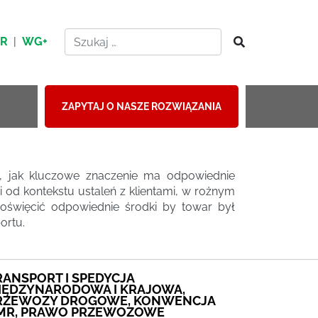
HR
|
WG+
ZAPYTAJ O NASZE ROZWIĄZANIA
ć, jak kluczowe znaczenie ma odpowiednie
 od kontekstu ustaleń z klientami, w rożnym
oświęcić odpowiednie środki by towar był
ortu.
RANSPORT I SPEDYCJA
IĘDZYNARODOWA I KRAJOWA,
RZEWOZY DROGOWE, KONWENCJA
MR, PRAWO PRZEWOZOWE