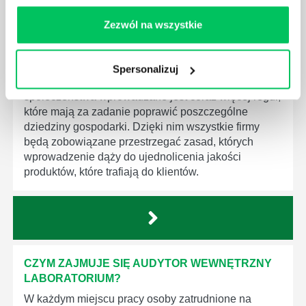
Zezwól na wszystkie
GDZIE MOŻEMY ZAPOZNAĆ SIĘ Z
WYMAGANIAMI NORM JAKOŚCI WYROBÓW
MEDYCZNYCH?
Spersonalizuj
W związku z ogromnym rozwojem dzisiejszego
społeczeństwa wprowadzane jest coraz więcej reguł,
które mają za zadanie poprawić poszczególne
dziedziny gospodarki. Dzięki nim wszystkie firmy
będą zobowiązane przestrzegać zasad, których
wprowadzenie dąży do ujednolicenia jakości
produktów, które trafiają do klientów.
CZYM ZAJMUJE SIĘ AUDYTOR WEWNĘTRZNY
LABORATORIUM?
W każdym miejscu pracy osoby zatrudnione na