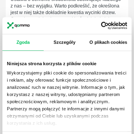
z nas – bez wyjątku. Warto podkreślić, że określona
jest w niej także dokładnie kwestia wycinki drzew.
Czy taka wycinka drzew musi być gdziekolwiek
zgłaszana? Jak to w zasadzie dokładniej wygląda?
Czy z prywatnej posesji można wyciąć cokolwiek?
Zgoda
Szczegóły
O plikach cookies
Niniejsza strona korzysta z plików cookie
KTO EGZEKWUJE PRAWO WODNE?
Wykorzystujemy pliki cookie do spersonalizowania treści
i reklam, aby oferować funkcje społecznościowe i
Prawo wodne to dość skomplikowane prawo w
analizować ruch w naszej witrynie. Informacje o tym, jak
ustawodawstwie polskim. Na czym dokładniej ono
korzystasz z naszej witryny, udostępniamy partnerom
polega? Kogo w zasadzie obowiązuje? Jak wygląda
egzekwowanie prawa wodnego? Na te pytania
społecznościowym, reklamowym i analitycznym.
odpowiemy pokrótce poniżej.
Partnerzy mogą połączyć te informacje z innymi danymi
otrzymanymi od Ciebie lub uzyskanymi podczas
korzystania z ich usług.