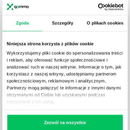
Zgoda
Szczegóły
O plikach cookies
KTO EGZEKWUJE PRAWO WODNE?
Prawo wodne to dość skomplikowane prawo w
Niniejsza strona korzysta z plików cookie
ustawodawstwie polskim. Na czym dokładniej ono
Wykorzystujemy pliki cookie do spersonalizowania treści
polega? Kogo w zasadzie obowiązuje? Jak wygląda
i reklam, aby oferować funkcje społecznościowe i
egzekwowanie prawa wodnego? Na te pytania
analizować ruch w naszej witrynie. Informacje o tym, jak
odpowiemy pokrótce poniżej.
korzystasz z naszej witryny, udostępniamy partnerom
społecznościowym, reklamowym i analitycznym.
Partnerzy mogą połączyć te informacje z innymi danymi
otrzymanymi od Ciebie lub uzyskanymi podczas
korzystania z ich usług.
GDZIE MOŻEMY ZAPOZNAĆ SIĘ Z
WYMAGANIAMI NORM JAKOŚCI WYROBÓW
MEDYCZNYCH?
Zezwól na wszystkie
W związku z ogromnym rozwojem dzisiejszego