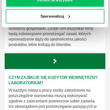
Zezwól na wszystkie
MEDYCZNYCH?
W związku z ogromnym rozwojem dzisiejszego
Spersonalizuj
społeczeństwa wprowadzane jest coraz więcej reguł,
które mają za zadanie poprawić poszczególne
dziedziny gospodarki. Dzięki nim wszystkie firmy
będą zobowiązane przestrzegać zasad, których
wprowadzenie dąży do ujednolicenia jakości
produktów, które trafiają do klientów.
CZYM ZAJMUJE SIĘ AUDYTOR WEWNĘTRZNY
LABORATORIUM?
W każdym miejscu pracy osoby zatrudnione na
poszczególne stanowiska muszą wykonywać
zgodnie z zaleceniami powierzone sobie zadania.
Ich obowiązkiem jest przestrzeganie panujących w