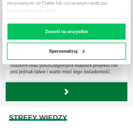
otrzymanymi od Ciebie lub uzyskanymi podczas
korzystania z ich usług.
Zezwól na wszystkie
JAKĄ METODĘ ZARZĄDZANIA POWINIEN ZNAĆ
KAŻDY MENEDŻER?
Spersonalizuj
Istnieje wiele metod zarządzania, które mogą okazać
się niezwykle przydatne. Zarządzanie zasobami
ludzkimi oraz poszczególnymi etapami projektu nie
jest jednak łatwe i warto mieć tego świadomość.
STREFY WIEDZY