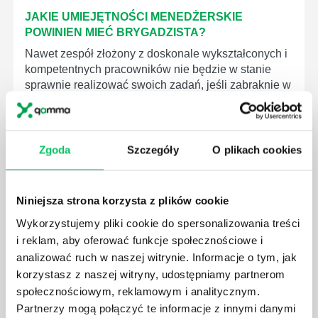
JAKIE UMIEJĘTNOŚCI MENEDŻERSKIE
POWINIEN MIEĆ BRYGADZISTA?
Nawet zespół złożony z doskonale wykształconych i
kompetentnych pracowników nie będzie w stanie
sprawnie realizować swoich zadań, jeśli zabraknie w
nim odpowiedniego kierownictwa. Zawsze
niezbędna jest osoba nadzorująca wszystkie
czynności wykonywane przez pracowników.
Zgoda
Szczegóły
O plikach cookies
Niniejsza strona korzysta z plików cookie
Wykorzystujemy pliki cookie do spersonalizowania treści
JAK BRYGADZISTA MOŻE ROZWINĄĆ SWOJE
i reklam, aby oferować funkcje społecznościowe i
KOMPETENCJE MENEDŻERSKIE?
analizować ruch w naszej witrynie. Informacje o tym, jak
Menedżer to niezwykle ważne stanowisko w każdej
korzystasz z naszej witryny, udostępniamy partnerom
firmie. Osoba je pełniąca jest w pełni odpowiedzialna
społecznościowym, reklamowym i analitycznym.
za realizację działań podległych mu osób oraz
Partnerzy mogą połączyć te informacje z innymi danymi
działu.