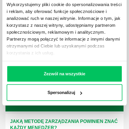
niezbędna jest osoba nadzorująca wszystkie
Wykorzystujemy pliki cookie do spersonalizowania treści
czynności wykonywane przez pracowników.
i reklam, aby oferować funkcje społecznościowe i
analizować ruch w naszej witrynie. Informacje o tym, jak
korzystasz z naszej witryny, udostępniamy partnerom
społecznościowym, reklamowym i analitycznym.
Partnerzy mogą połączyć te informacje z innymi danymi
otrzymanymi od Ciebie lub uzyskanymi podczas
JAK BRYGADZISTA MOŻE ROZWINĄĆ SWOJE
korzystania z ich usług.
KOMPETENCJE MENEDŻERSKIE?
Menedżer to niezwykle ważne stanowisko w każdej
firmie. Osoba je pełniąca jest w pełni odpowiedzialna
Zezwól na wszystkie
za realizację działań podległych mu osób oraz
działu.
Spersonalizuj
JAKĄ METODĘ ZARZĄDZANIA POWINIEN ZNAĆ
KAŻDY MENEDŻER?