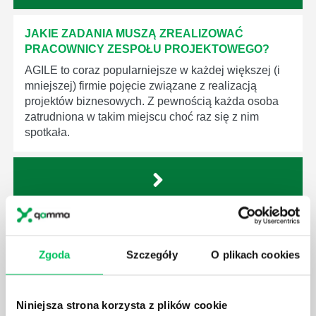
JAKIE ZADANIA MUSZĄ ZREALIZOWAĆ
PRACOWNICY ZESPOŁU PROJEKTOWEGO?
AGILE to coraz popularniejsze w każdej większej (i
mniejszej) firmie pojęcie związane z realizacją
projektów biznesowych. Z pewnością każda osoba
zatrudniona w takim miejscu choć raz się z nim
spotkała.
JAKIE UMIEJĘTNOŚCI MENEDŻERSKIE
POWINIEN MIEĆ BRYGADZISTA?
Zgoda
Szczegóły
O plikach cookies
Nawet zespół złożony z doskonale wykształconych i
kompetentnych pracowników nie będzie w stanie
sprawnie realizować swoich zadań, jeśli zabraknie w
Niniejsza strona korzysta z plików cookie
nim odpowiedniego kierownictwa. Zawsze