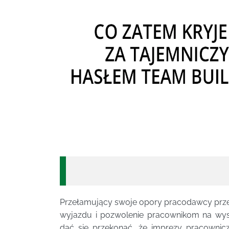
Przełamujący swoje opory pracodawcy przeko
wyjazdu i pozwolenie pracownikom na wysza
dać się przekonać, że imprezy pracownicz