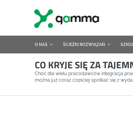
Skip
to
content
O NAS
ŚCIEŻKI ROZWIĄZAŃ
SZKO
CO KRYJE SIĘ ZA TAJE
Choć dla wielu pracodawców integracja pra
można już coraz częściej spotkać się z wydar