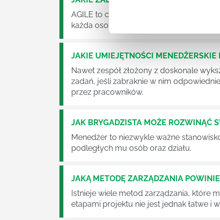
AGILE to coraz popularniejsze w każdej w
każda osoba zatrudniona w takim miejscu
JAKIE UMIEJĘTNOŚCI MENEDŻERSKIE 
Nawet zespół złożony z doskonale wyksz
zadań, jeśli zabraknie w nim odpowiedn
przez pracowników.
JAK BRYGADZISTA MOŻE ROZWINĄĆ 
Menedżer to niezwykle ważne stanowisko w
podległych mu osób oraz działu.
JAKĄ METODĘ ZARZĄDZANIA POWINI
Istnieje wiele metod zarządzania, które
etapami projektu nie jest jednak łatwe i