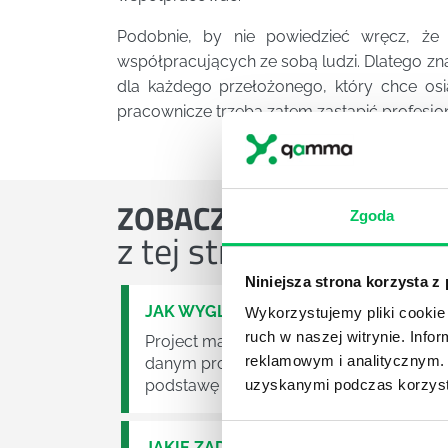
Podobnie, by nie powiedzieć wręcz, że
współpracujących ze sobą ludzi. Dlatego z
dla każdego przełożonego, który chce o
pracownicze trzeba zatem zastąpić profesjon
ZOBACZ
OSTATNIE ART
Zgoda
z tej strefy wiedzy
Niniejsza strona korzysta z
JAK WYGLĄDA PRACA ZESPOŁÓW PR
Wykorzystujemy pliki cookie 
ruch w naszej witrynie. Inf
Project management (czyli zarządzanie p
reklamowym i analitycznym. 
danym projektem założeń. Zajmują się n
podstawę działalności wielu przedsiębior
uzyskanymi podczas korzysta
JAKIE ZADANIA MUSZĄ ZREALIZOWA