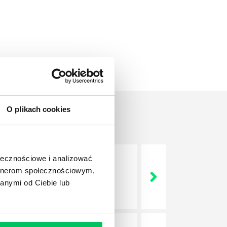
O plikach cookies
ołecznościowe i analizować
artnerom społecznościowym,
nie wszystkich związanych z
anymi od Ciebie lub
wych, a ich praca stanowi