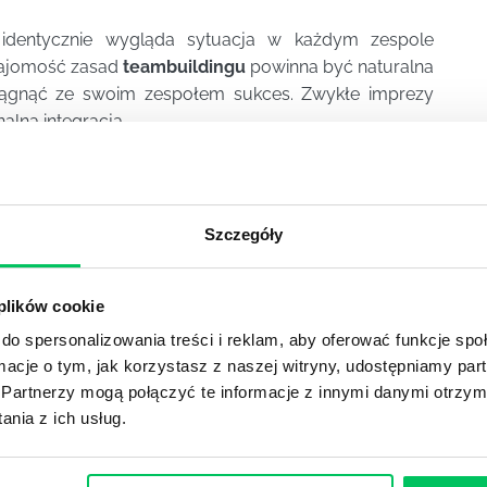
 identycznie wygląda sytuacja w każdym zespole
najomość zasad
teambuildingu
powinna być naturalna
siągnąć ze swoim zespołem sukces. Zwykłe imprezy
alną integracją.
YKUŁY
Szczegóły
 plików cookie
OJEKTOWYCH W ZWINNEJ METODYCE?
do spersonalizowania treści i reklam, aby oferować funkcje sp
ormacje o tym, jak korzystasz z naszej witryny, udostępniamy p
rojektami) to szereg czynności mających na celu zrealizowa
Partnerzy mogą połączyć te informacje z innymi danymi otrzym
im osoby wchodzące w skład specjalnych zespołów projekto
stw.
nia z ich usług.
Ć PRACOWNICY ZESPOŁU PROJEKTOWEGO?