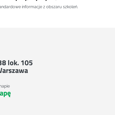
andardowe informacje z obszaru szkoleń.
 38 lok. 105
Warszawa
mapie
apę