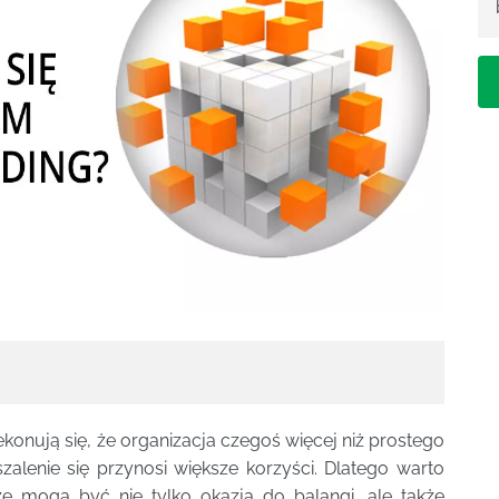
nują się, że organizacja czegoś więcej niż prostego
lenie się przynosi większe korzyści. Dlatego warto
e mogą być nie tylko okazją do balangi, ale także