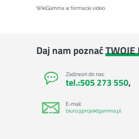
WikiGamma w formacie video.
Daj nam poznać
TWOJE 
Zadzwoń do nas:
tel.:505 273 550
,
E-mail:
biuro@projektgamma.pl