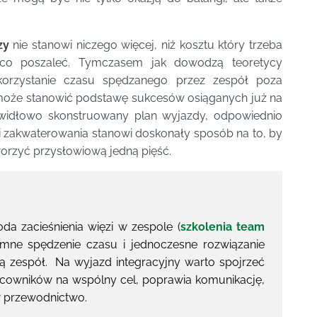
zy
nie stanowi niczego więcej, niż kosztu który trzeba
ieco poszaleć. Tymczasem jak dowodzą teoretycy
ykorzystanie czasu spędzanego przez zespół poza
oże stanowić podstawę sukcesów osiąganych już na
widłowo skonstruowany plan wyjazdy, odpowiednio
 i zakwaterowania stanowi doskonały sposób na to, by
worzyć przysłowiową jedną pięść.
da zacieśnienia więzi w zespole (
szkolenia
team
emne spędzenie czasu i jednoczesne rozwiązanie
zą zespół. Na wyjazd integracyjny warto spojrzeć
racowników na wspólny cel, poprawia komunikację,
w przewodnictwo.