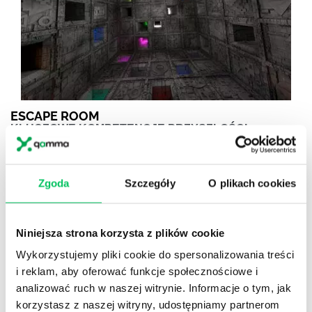
ESCAPE ROOM
KLUCZOWE KOMPETENCJE PRZYSZŁOŚCI
TRENOWANE W EMOCJONUJĄCYCH
SCENARIUSZACH
Nasze escape room’y dają frajdę nawet koneserom takiej
Zgoda
Szczegóły
O plikach cookies
rozrywki. Jest angażująco, innowacyjnie i mądrze!
Atmosferę podkręcamy aranżacją pomieszczeń i
rekwizytami. Wysoką grywalność zapewniają technologie.
Niniejsza strona korzysta z plików cookie
Team building w wersji indoor.
Wykorzystujemy pliki cookie do spersonalizowania treści
i reklam, aby oferować funkcje społecznościowe i
analizować ruch w naszej witrynie. Informacje o tym, jak
korzystasz z naszej witryny, udostępniamy partnerom