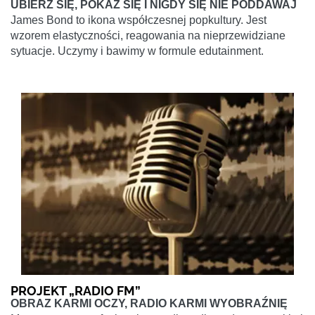
UBIERZ SIĘ, POKAŻ SIĘ I NIGDY SIĘ NIE PODDAWAJ
James Bond to ikona współczesnej popkultury. Jest
wzorem elastyczności, reagowania na nieprzewidziane
sytuacje. Uczymy i bawimy w formule edutainment.
PROJEKT „RADIO FM”
OBRAZ KARMI OCZY, RADIO KARMI WYOBRAŹNIĘ