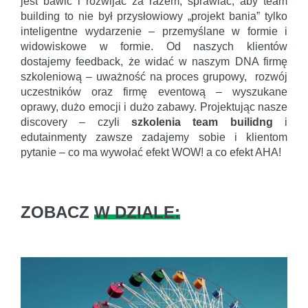
jest bawić i rozwijać za razem, sprawiać, aby team
building to nie był przysłowiowy „projekt bania” tylko
inteligentne wydarzenie – przemyślane w formie i
widowiskowe w formie. Od naszych klientów
dostajemy feedback, że widać w naszym DNA firmę
szkoleniową – uważność na proces grupowy, rozwój
uczestników oraz firmę eventową – wyszukane
oprawy, dużo emocji i dużo zabawy. Projektując nasze
discovery – czyli
szkolenia team builidng
i
edutainmenty zawsze zadajemy sobie i klientom
pytanie – co ma wywołać efekt WOW! a co efekt AHA!
ZOBACZ
W DZIALE: