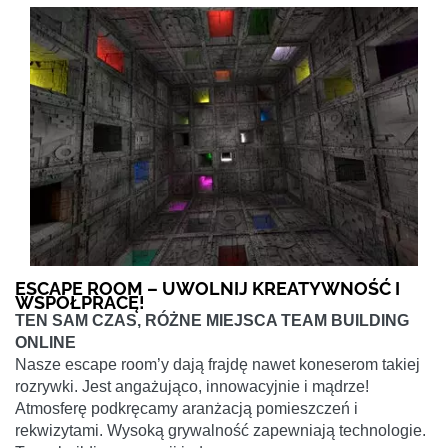
ESCAPE ROOM – UWOLNIJ KREATYWNOŚĆ I
WSPÓŁPRACĘ!
TEN SAM CZAS, RÓŻNE MIEJSCA TEAM BUILDING
ONLINE
Nasze escape room’y dają frajdę nawet koneserom takiej
rozrywki. Jest angażująco, innowacyjnie i mądrze!
Atmosferę podkręcamy aranżacją pomieszczeń i
rekwizytami. Wysoką grywalność zapewniają technologie.