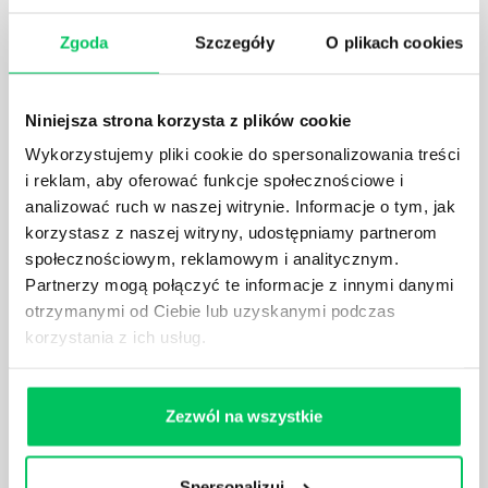
Zgoda
Szczegóły
O plikach cookies
Niniejsza strona korzysta z plików cookie
JAKIE UMIEJĘTNOŚCI MENEDŻERSKIE
Wykorzystujemy pliki cookie do spersonalizowania treści
POWINIEN MIEĆ BRYGADZISTA?
i reklam, aby oferować funkcje społecznościowe i
Nawet zespół złożony z doskonale wykształconych i
analizować ruch w naszej witrynie. Informacje o tym, jak
kompetentnych pracowników nie będzie w stanie
korzystasz z naszej witryny, udostępniamy partnerom
sprawnie realizować swoich zadań, jeśli zabraknie w
społecznościowym, reklamowym i analitycznym.
nim odpowiedniego kierownictwa. Zawsze
Partnerzy mogą połączyć te informacje z innymi danymi
niezbędna jest osoba nadzorująca wszystkie
otrzymanymi od Ciebie lub uzyskanymi podczas
czynności wykonywane przez pracowników.
korzystania z ich usług.
Zezwól na wszystkie
JAK BRYGADZISTA MOŻE ROZWINĄĆ SWOJE
KOMPETENCJE MENEDŻERSKIE?
Spersonalizuj