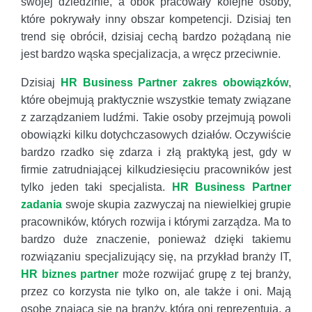
swojej dziedzinie, a obok pracowały kolejne osoby,
które pokrywały inny obszar kompetencji. Dzisiaj ten
trend się obrócił, dzisiaj cechą bardzo pożądaną nie
jest bardzo wąska specjalizacja, a wręcz przeciwnie.
Dzisiaj
HR Business Partner zakres obowiązków
,
które obejmują praktycznie wszystkie tematy związane
z zarządzaniem ludźmi. Takie osoby przejmują powoli
obowiązki kilku dotychczasowych działów. Oczywiście
bardzo rzadko się zdarza i złą praktyką jest, gdy w
firmie zatrudniającej kilkudziesięciu pracowników jest
tylko jeden taki specjalista.
HR Business Partner
zadania
swoje skupia zazwyczaj na niewielkiej grupie
pracowników, których rozwija i którymi zarządza. Ma to
bardzo duże znaczenie, ponieważ dzięki takiemu
rozwiązaniu specjalizujący się, na przykład branży IT,
HR biznes partner
może rozwijać grupę z tej branży,
przez co korzysta nie tylko on, ale także i oni. Mają
osobę znającą się na branży, którą oni reprezentują, a