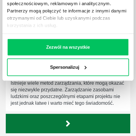
społecznościowym, reklamowym i analitycznym.
Menedżer to niezwykle ważne stanowisko w każdej
Partnerzy mogą połączyć te informacje z innymi danymi
firmie. Osoba je pełniąca jest w pełni odpowiedzialna
otrzymanymi od Ciebie lub uzyskanymi podczas
za realizację działań podległych mu osób oraz
korzystania z ich usług.
działu.
Zezwól na wszystkie
Spersonalizuj
JAKĄ METODĘ ZARZĄDZANIA POWINIEN ZNAĆ
KAŻDY MENEDŻER?
Istnieje wiele metod zarządzania, które mogą okazać
się niezwykle przydatne. Zarządzanie zasobami
ludzkimi oraz poszczególnymi etapami projektu nie
jest jednak łatwe i warto mieć tego świadomość.