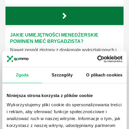
JAKIE UMIEJĘTNOŚCI MENEDŻERSKIE
POWINIEN MIEĆ BRYGADZISTA?
Nawet zespół złożony z doskonale wykształconych i
kompetentnych pracowników nie będzie w stanie
sprawnie realizować swoich zadań, jeśli zabraknie w
nim odpowiedniego kierownictwa. Zawsze
Zgoda
Szczegóły
O plikach cookies
niezbędna jest osoba nadzorująca wszystkie
czynności wykonywane przez pracowników.
Niniejsza strona korzysta z plików cookie
Wykorzystujemy pliki cookie do spersonalizowania treści
i reklam, aby oferować funkcje społecznościowe i
analizować ruch w naszej witrynie. Informacje o tym, jak
JAK BRYGADZISTA MOŻE ROZWINĄĆ SWOJE
korzystasz z naszej witryny, udostępniamy partnerom
KOMPETENCJE MENEDŻERSKIE?