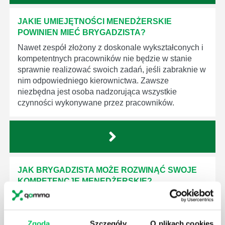
JAKIE UMIEJĘTNOŚCI MENEDŻERSKIE
POWINIEN MIEĆ BRYGADZISTA?
Nawet zespół złożony z doskonale wykształconych i
kompetentnych pracowników nie będzie w stanie
sprawnie realizować swoich zadań, jeśli zabraknie w
nim odpowiedniego kierownictwa. Zawsze
niezbędna jest osoba nadzorująca wszystkie
czynności wykonywane przez pracowników.
JAK BRYGADZISTA MOŻE ROZWINĄĆ SWOJE
KOMPETENCJE MENEDŻERSKIE?
Menedżer to niezwykle ważne stanowisko w każdej
firmie. Osoba je pełniąca jest w pełni odpowiedzialna
za realizację działań podległych mu osób oraz
Zgoda
Szczegóły
O plikach cookies