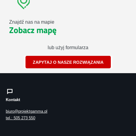
Znajdź nas na mapie
Zobacz mapę
lub użyj formularza
ZAPYTAJ O NASZE ROZWIĄZANIA
Kontakt
biuro@projektgamma.pl
tel.: 505 273 550