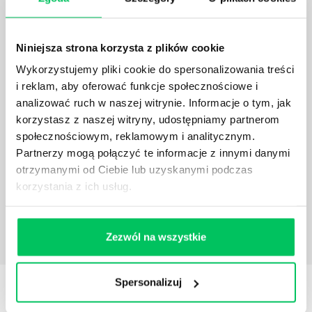
działu.
Niniejsza strona korzysta z plików cookie
Wykorzystujemy pliki cookie do spersonalizowania treści
i reklam, aby oferować funkcje społecznościowe i
JAKĄ METODĘ ZARZĄDZANIA POWINIEN ZNAĆ
analizować ruch w naszej witrynie. Informacje o tym, jak
KAŻDY MENEDŻER?
korzystasz z naszej witryny, udostępniamy partnerom
Istnieje wiele metod zarządzania, które mogą okazać
społecznościowym, reklamowym i analitycznym.
się niezwykle przydatne. Zarządzanie zasobami
Partnerzy mogą połączyć te informacje z innymi danymi
ludzkimi oraz poszczególnymi etapami projektu nie
otrzymanymi od Ciebie lub uzyskanymi podczas
jest jednak łatwe i warto mieć tego świadomość.
korzystania z ich usług.
Zezwól na wszystkie
Spersonalizuj
STREFY WIEDZY