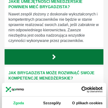
JAKIE UMIEJĘTNOŚCI MENEDŻERSKIE
POWINIEN MIEĆ BRYGADZISTA?
Nawet zespół złożony z doskonale wykształconych i
kompetentnych pracowników nie będzie w stanie
sprawnie realizować swoich zadań, jeśli zabraknie w
nim odpowiedniego kierownictwa. Zawsze
niezbędna jest osoba nadzorująca wszystkie
czynności wykonywane przez pracowników.
JAK BRYGADZISTA MOŻE ROZWINĄĆ SWOJE
KOMPETENCJE MENEDŻERSKIE?
Menedżer to niezwykle ważne stanowisko w każdej
firmie. Osoba je pełniąca jest w pełni odpowiedzialna
za realizację działań podległych mu osób oraz
działu.
Zgoda
Szczegóły
O plikach cookies