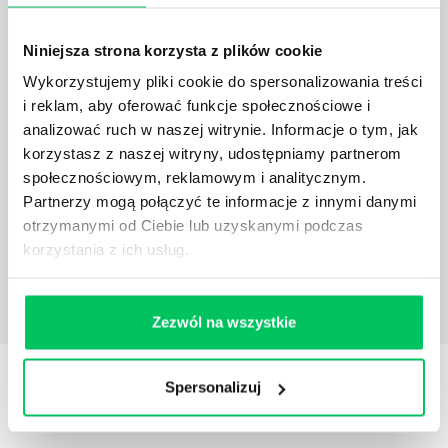
Niniejsza strona korzysta z plików cookie
Wykorzystujemy pliki cookie do spersonalizowania treści
i reklam, aby oferować funkcje społecznościowe i
JAKĄ METODĘ ZARZĄDZANIA POWINIEN ZNAĆ
KAŻDY MENEDŻER?
analizować ruch w naszej witrynie. Informacje o tym, jak
korzystasz z naszej witryny, udostępniamy partnerom
Istnieje wiele metod zarządzania, które mogą okazać
społecznościowym, reklamowym i analitycznym.
się niezwykle przydatne. Zarządzanie zasobami
Partnerzy mogą połączyć te informacje z innymi danymi
ludzkimi oraz poszczególnymi etapami projektu nie
jest jednak łatwe i warto mieć tego świadomość.
otrzymanymi od Ciebie lub uzyskanymi podczas
korzystania z ich usług.
Zezwól na wszystkie
STREFY WIEDZY
Spersonalizuj