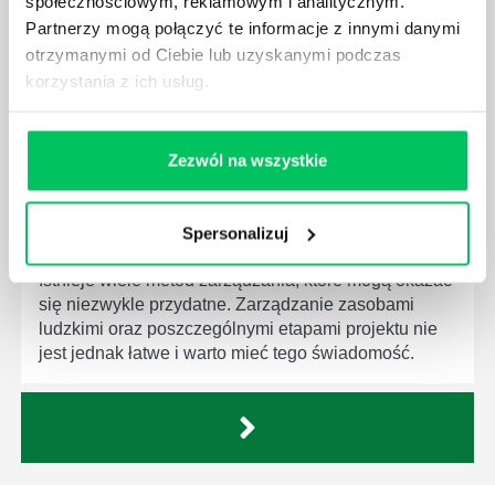
społecznościowym, reklamowym i analitycznym.
Menedżer to niezwykle ważne stanowisko w każdej
firmie. Osoba je pełniąca jest w pełni odpowiedzialna
Partnerzy mogą połączyć te informacje z innymi danymi
za realizację działań podległych mu osób oraz
otrzymanymi od Ciebie lub uzyskanymi podczas
działu.
korzystania z ich usług.
Zezwól na wszystkie
JAKĄ METODĘ ZARZĄDZANIA POWINIEN ZNAĆ
Spersonalizuj
KAŻDY MENEDŻER?
Istnieje wiele metod zarządzania, które mogą okazać
się niezwykle przydatne. Zarządzanie zasobami
ludzkimi oraz poszczególnymi etapami projektu nie
jest jednak łatwe i warto mieć tego świadomość.