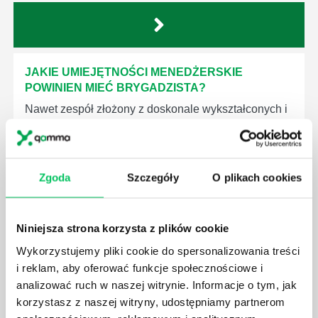
JAKIE UMIEJĘTNOŚCI MENEDŻERSKIE
POWINIEN MIEĆ BRYGADZISTA?
Nawet zespół złożony z doskonale wykształconych i
kompetentnych pracowników nie będzie w stanie
sprawnie realizować swoich zadań, jeśli zabraknie w
nim odpowiedniego kierownictwa. Zawsze
niezbędna jest osoba nadzorująca wszystkie
Zgoda
Szczegóły
O plikach cookies
czynności wykonywane przez pracowników.
Niniejsza strona korzysta z plików cookie
Wykorzystujemy pliki cookie do spersonalizowania treści
i reklam, aby oferować funkcje społecznościowe i
JAK BRYGADZISTA MOŻE ROZWINĄĆ SWOJE
analizować ruch w naszej witrynie. Informacje o tym, jak
KOMPETENCJE MENEDŻERSKIE?
korzystasz z naszej witryny, udostępniamy partnerom