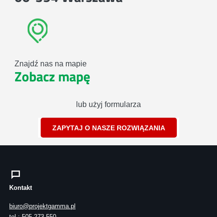
Znajdź nas na mapie
Zobacz mapę
lub użyj formularza
ZAPYTAJ O NASZE ROZWIĄZANIA
Kontakt
biuro@projektgamma.pl
tel.: 505 273 550