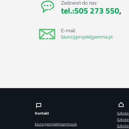
Zadzwoń do nas:
tel.:505 273 550
,
E-mail:
biuro@projektgamma.pl
Kontakt
Szkole
Szkole
biuro@projektgamma.pl
Szkole