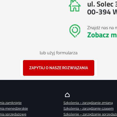
ul. Solec
00-394 
Znajdź nas na 
Zobacz m
lub użyj formularza
ZAPYTAJ O NASZE ROZWIĄZANIA
nia zamknięte
Szkolenia – zarządzanie zmianą
nia menedżerskie
Szkolenia – zarządzanie czasem
nia sprzedażowe
Szkolenie – zarządzanie sprzedaż