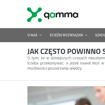
Skip
to
content
O NAS
ŚCIEŻKI ROZWIĄZAŃ
SZKO
JAK CZĘSTO POWINNO S
O tym, że w dzisiejszych czasach nieustan
trzeba przekonywać, a jeżeli nawet ktoś w 
możliwości poszerzania wiedzy.