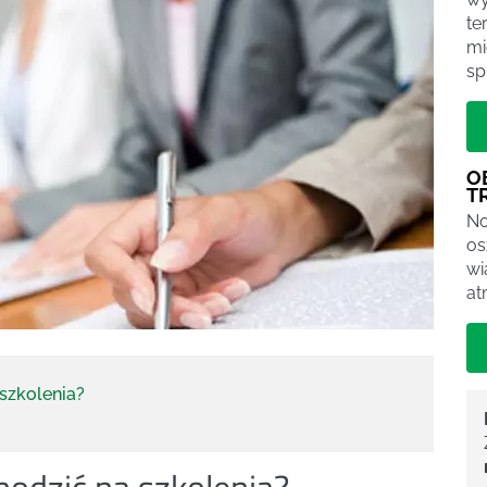
te
mi
sp
O
T
No
os
wi
at
 szkolenia?
hodzić na szkolenia?