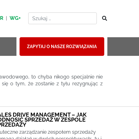
HR
|
WG+
ZAPYTAJ O NASZE ROZWIĄZANIA
zawodowego, to chyba nikogo specjalnie nie
 się o tym, że zostanie z tyłu rezygnując z
ALES DRIVE MANAGEMENT – JAK
ODNOSIĆ SPRZEDAŻ W ZESPOLE
PRZEDAŻY
uteczne zarządzanie zespołem sprzedaży
maga działań w dwóch perspektywach: „tu i