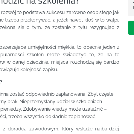
y rozwój to podstawa sukcesu zarówno osobistego jak
e trzeba przekonywać, a jeżeli nawet ktoś w to wątpi,
zekona się o tym, że zostanie z tyłu rezygnując z
szerzające umiejętności miękkie, to obecnie jeden z
pularności szkoleń może świadczyć to, że na te
ów w danej dziedzinie, miejsca rozchodzą się bardzo
wiązuje kolejność zapisu.
y?
winna zostać odpowiednio zaplanowana. Zbyt częste
ełny brak. Nieprzemyślany udział w szkoleniach
 pieniędzy. Zdobywanie wiedzy może uzależnić –
ości, trzeba wszystko dokładnie zaplanować.
z doradcą zawodowym, który wskaże najbardziej