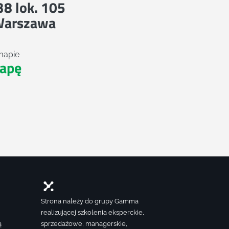
 38 lok. 105
Warszawa
mapie
apę
Strona należy do grupy Gamma
realizującej szkolenia eksperckie,
ą
sprzedażowe, managerskie,