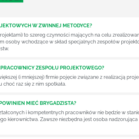
OJEKTOWYCH W ZWINNEJ METODYCE?
rojektami) to szereg czynności mających na celu zrealizowa
im osoby wchodzące w skład specjalnych zespołów projekto
stw.
Ć PRACOWNICY ZESPOŁU PROJEKTOWEGO?
iększej (i mniejszej) firmie pojęcie związane z realizacją pr
 choć raz się z nim spotkała.
POWINIEN MIEĆ BRYGADZISTA?
tałconych i kompetentnych pracowników nie będzie w stani
iego kierownictwa. Zawsze niezbędna jest osoba nadzorując