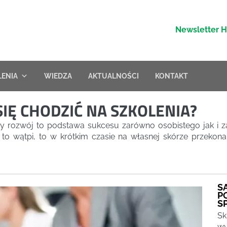
Newsletter 
LENIA
WIEDZA
AKTUALNOŚCI
KONTAKT
IĘ CHODZIĆ NA SZKOLENIA?
ny rozwój to podstawa sukcesu zarówno osobistego jak i 
to wątpi, to w krótkim czasie na własnej skórze przekona
S
P
S
Sk
wy