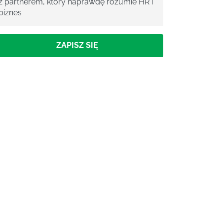
z partnerem, który naprawdę rozumie HR i
biznes
ZAPISZ SIĘ