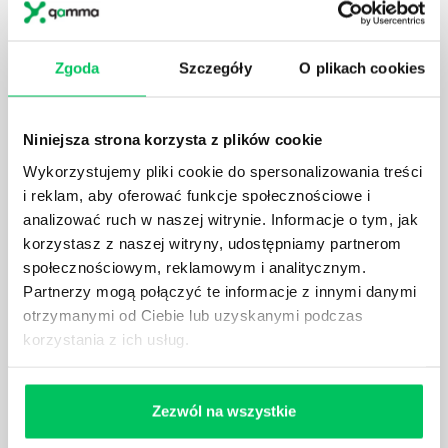
JAK BRYGADZISTA MOŻE ROZWINĄĆ SWOJE
KOMPETENCJE MENEDŻERSKIE?
Zgoda
Szczegóły
O plikach cookies
Menedżer to niezwykle ważne stanowisko w każdej
firmie. Osoba je pełniąca jest w pełni odpowiedzialna
za realizację działań podległych mu osób oraz
Niniejsza strona korzysta z plików cookie
działu.
Wykorzystujemy pliki cookie do spersonalizowania treści
i reklam, aby oferować funkcje społecznościowe i
analizować ruch w naszej witrynie. Informacje o tym, jak
korzystasz z naszej witryny, udostępniamy partnerom
społecznościowym, reklamowym i analitycznym.
JAKĄ METODĘ ZARZĄDZANIA POWINIEN ZNAĆ
Partnerzy mogą połączyć te informacje z innymi danymi
KAŻDY MENEDŻER?
otrzymanymi od Ciebie lub uzyskanymi podczas
Istnieje wiele metod zarządzania, które mogą okazać
korzystania z ich usług.
się niezwykle przydatne. Zarządzanie zasobami
ludzkimi oraz poszczególnymi etapami projektu nie
jest jednak łatwe i warto mieć tego świadomość.
Zezwól na wszystkie