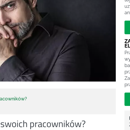
uz
an
Z
E
Pr
wy
ba
pr
Za
pr
pracowników?
u swoich pracowników?