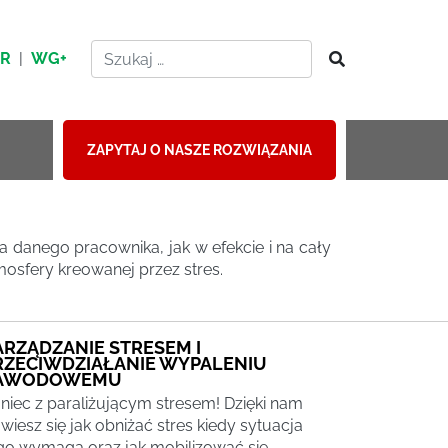
HR
|
WG+
ZAPYTAJ O NASZE ROZWIĄZANIA
 danego pracownika, jak w efekcie i na cały
mosfery kreowanej przez stres.
ARZĄDZANIE STRESEM I
RZECIWDZIAŁANIE WYPALENIU
AWODOWEMU
niec z paraliżującym stresem! Dzięki nam
wiesz się jak obniżać stres kiedy sytuacja
go wymaga oraz jak mobilizować się