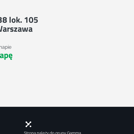
 38 lok. 105
Warszawa
mapie
apę
Strona należy do grupy Gamma