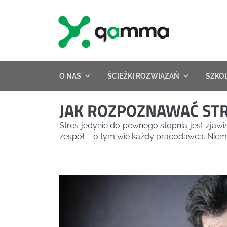
Skip
to
content
O NAS
ŚCIEŻKI ROZWIĄZAŃ
SZKO
JAK ROZPOZNAWAĆ ST
Stres jedynie do pewnego stopnia jest zjaw
zespół – o tym wie każdy pracodawca. Niemni