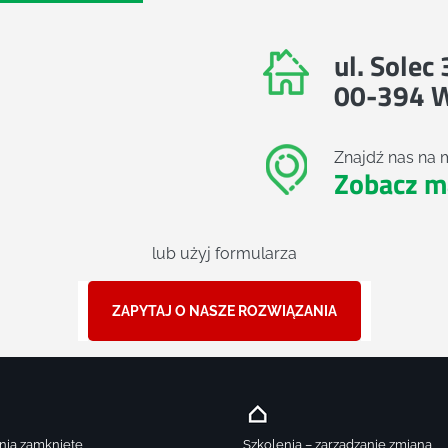
ul. Solec
00-394 
Znajdź nas na 
Zobacz m
lub użyj formularza
ZAPYTAJ O NASZE ROZWIĄZANIA
nia zamknięte
Szkolenia – zarządzanie zmianą