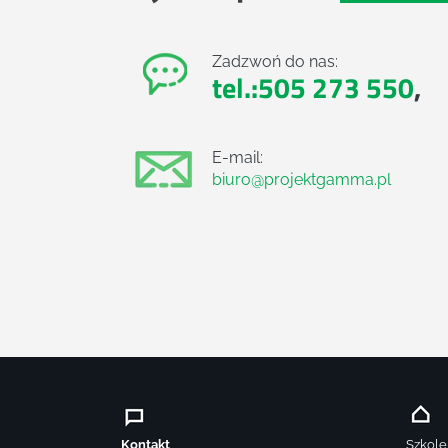
Zadzwoń do nas:
tel.:505 273 550
,
E-mail:
biuro@projektgamma.pl
Kontakt
Szkole