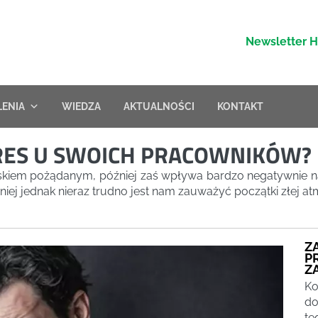
Newsletter 
LENIA
WIEDZA
AKTUALNOŚCI
KONTAKT
RES U SWOICH PRACOWNIKÓW?
iskiem pożądanym, później zaś wpływa bardzo negatywnie na
ej jednak nieraz trudno jest nam zauważyć początki złej at
Z
P
Z
Ko
do
te