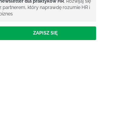
newsletter dla praktyków HR
. Rozwijaj się
z partnerem, który naprawdę rozumie HR i
biznes
ZAPISZ SIĘ