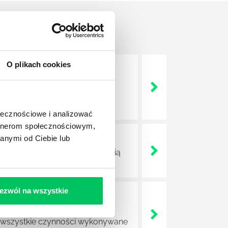
O plikach cookies
nie wszystkich związanych z
wych, a ich praca stanowi
ołecznościowe i analizować
artnerom społecznościowym,
anymi od Ciebie lub
ojektów biznesowych. Z pewnością
ezwól na wszystkie
e sprawnie realizować swoich
a wszystkie czynności wykonywane