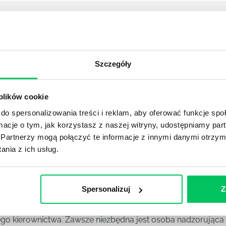
YKUŁY
Szczegóły
OJEKTOWYCH W ZWINNEJ METODYCE?
rojektami) to szereg czynności mających na celu zrealizowa
im osoby wchodzące w skład specjalnych zespołów projekto
 plików cookie
stw.
do spersonalizowania treści i reklam, aby oferować funkcje sp
ormacje o tym, jak korzystasz z naszej witryny, udostępniamy p
Ć PRACOWNICY ZESPOŁU PROJEKTOWEGO?
Partnerzy mogą połączyć te informacje z innymi danymi otrzym
nia z ich usług.
iększej (i mniejszej) firmie pojęcie związane z realizacją pr
 choć raz się z nim spotkała.
Spersonalizuj
Z
POWINIEN MIEĆ BRYGADZISTA?
tałconych i kompetentnych pracowników nie będzie w stani
iego kierownictwa. Zawsze niezbędna jest osoba nadzorując