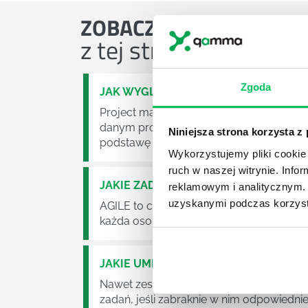
ZOBACZ
OSTATNIE ART
z tej strefy wiedzy
Zgoda
JAK WYGLĄDA PRACA ZESPOŁÓW PR
Project management (czyli zarządzanie p
danym projektem założeń. Zajmują się n
Niniejsza strona korzysta z
podstawę działalności wielu przedsiębior
Wykorzystujemy pliki cookie 
ruch w naszej witrynie. Inf
JAKIE ZADANIA MUSZĄ ZREALIZOWA
reklamowym i analitycznym. 
uzyskanymi podczas korzysta
AGILE to coraz popularniejsze w każdej w
każda osoba zatrudniona w takim miejscu
JAKIE UMIEJĘTNOŚCI MENEDŻERSKIE 
Nawet zespół złożony z doskonale wyksz
zadań, jeśli zabraknie w nim odpowiedn