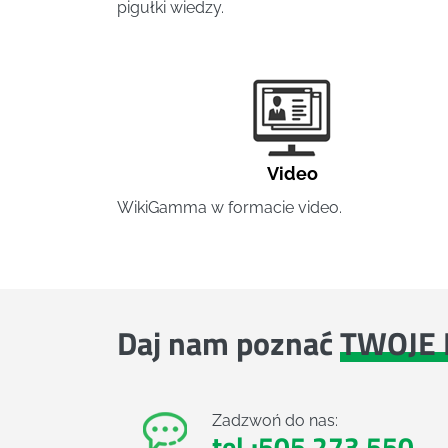
pigułki wiedzy.
Video
WikiGamma w formacie video.
Daj nam poznać
TWOJE 
Zadzwoń do nas:
tel.:505 273 550
,