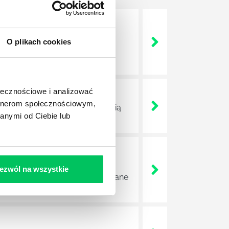
nie wszystkich związanych z
O plikach cookies
wych, a ich praca stanowi
ołecznościowe i analizować
artnerom społecznościowym,
ojektów biznesowych. Z pewnością
anymi od Ciebie lub
e sprawnie realizować swoich
ezwól na wszystkie
a wszystkie czynności wykonywane