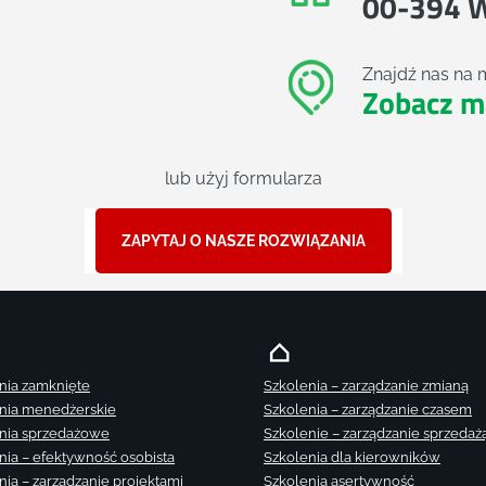
00-394 
Znajdź nas na 
Zobacz m
lub użyj formularza
ZAPYTAJ O NASZE ROZWIĄZANIA
nia zamknięte
Szkolenia – zarządzanie zmianą
nia menedżerskie
Szkolenia – zarządzanie czasem
nia sprzedażowe
Szkolenie – zarządzanie sprzedaż
nia – efektywność osobista
Szkolenia dla kierowników
nia – zarządzanie projektami
Szkolenia asertywność