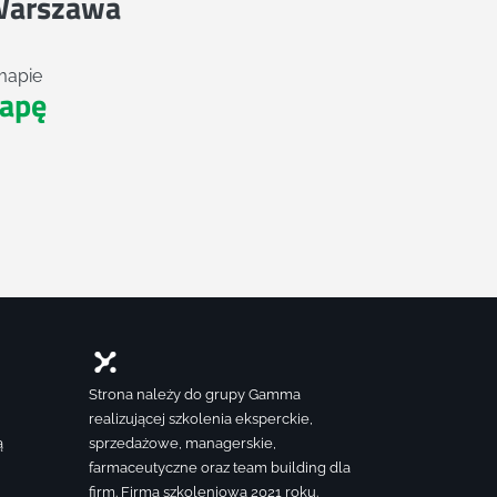
Warszawa
mapie
apę
Strona należy do grupy Gamma
realizującej szkolenia eksperckie,
ą
sprzedażowe, managerskie,
farmaceutyczne oraz team building dla
firm. Firma szkoleniowa 2021 roku.