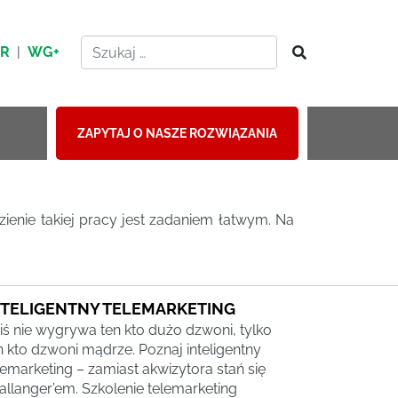
HR
|
WG+
ZAPYTAJ O NASZE ROZWIĄZANIA
zienie takiej pracy jest zadaniem łatwym. Na
NTELIGENTNY TELEMARKETING
iś nie wygrywa ten kto dużo dzwoni, tylko
n kto dzwoni mądrze. Poznaj inteligentny
lemarketing – zamiast akwizytora stań się
allanger’em. Szkolenie telemarketing