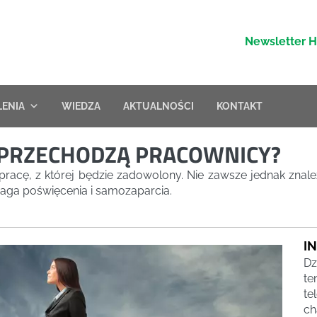
Newsletter 
LENIA
WIEDZA
AKTUALNOŚCI
KONTAKT
 PRZECHODZĄ PRACOWNICY?
pracę, z której będzie zadowolony. Nie zawsze jednak znale
maga poświęcenia i samozaparcia.
I
Dz
te
te
ch