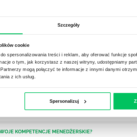
OJEKTOWYCH W ZWINNEJ METODYCE?
rojektami) to szereg czynności mających na celu zrealizowa
Szczegóły
im osoby wchodzące w skład specjalnych zespołów projekto
stw.
 plików cookie
do spersonalizowania treści i reklam, aby oferować funkcje sp
Ć PRACOWNICY ZESPOŁU PROJEKTOWEGO?
ormacje o tym, jak korzystasz z naszej witryny, udostępniamy p
iększej (i mniejszej) firmie pojęcie związane z realizacją pr
Partnerzy mogą połączyć te informacje z innymi danymi otrzym
 choć raz się z nim spotkała.
nia z ich usług.
POWINIEN MIEĆ BRYGADZISTA?
tałconych i kompetentnych pracowników nie będzie w stani
Spersonalizuj
Z
iego kierownictwa. Zawsze niezbędna jest osoba nadzorując
SWOJE KOMPETENCJE MENEDŻERSKIE?