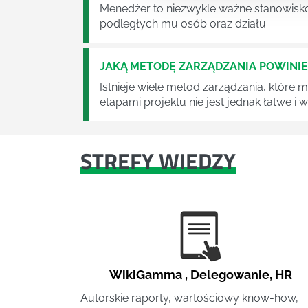
Menedżer to niezwykle ważne stanowisko w
podległych mu osób oraz działu.
JAKĄ METODĘ ZARZĄDZANIA POWINI
Istnieje wiele metod zarządzania, które
etapami projektu nie jest jednak łatwe i
STREFY WIEDZY
WikiGamma
,
Delegowanie
,
HR
Autorskie raporty, wartościowy know-how,