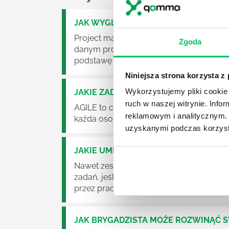
JAK WYGLĄDA PRACA ZESPOŁÓW PR
Project management (czyli zarządzanie p
Zgoda
danym projektem założeń. Zajmują się n
podstawę działalności wielu przedsiębior
Niniejsza strona korzysta z
Wykorzystujemy pliki cookie 
JAKIE ZADANIA MUSZĄ ZREALIZOWA
ruch w naszej witrynie. Inf
AGILE to coraz popularniejsze w każdej w
reklamowym i analitycznym. 
każda osoba zatrudniona w takim miejscu
uzyskanymi podczas korzysta
JAKIE UMIEJĘTNOŚCI MENEDŻERSKIE 
Nawet zespół złożony z doskonale wyksz
zadań, jeśli zabraknie w nim odpowiedn
przez pracowników.
JAK BRYGADZISTA MOŻE ROZWINĄĆ 