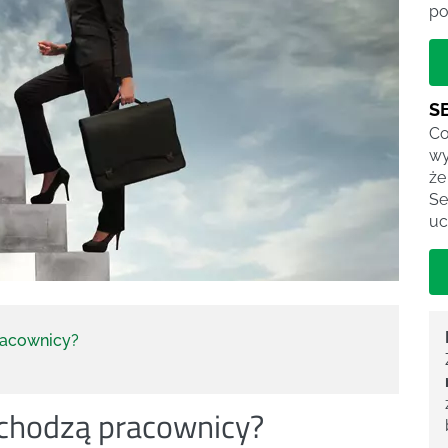
po
S
Co
wy
że
Se
uc
racownicy?
echodzą pracownicy?