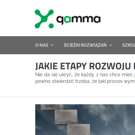
Skip
to
content
O NAS
ŚCIEŻKI ROZWIĄZAŃ
SZKO
JAKIE ETAPY ROZWOJU
Nie da się ukryć, że każdy z nas chce mieć 
pewno stwierdzić trzeba, że taki proces wy