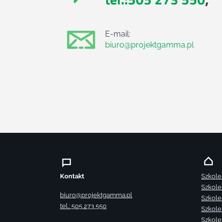
E-mail:
biuro@projektgamma.pl
Kontakt
Szkole
Szkole
biuro@projektgamma.pl
Szkole
tel.: 505 273 550
Szkole
Szkole