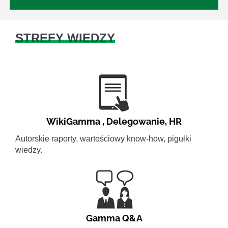
STREFY WIEDZY
WikiGamma
,
Delegowanie
,
HR
Autorskie raporty, wartościowy know-how, pigułki
wiedzy.
Gamma Q&A