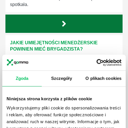
spotkała.
JAKIE UMIEJĘTNOŚCI MENEDŻERSKIE
POWINIEN MIEĆ BRYGADZISTA?
Nawet zespół złożony z doskonale wykształconych i
kompetentnych pracowników nie będzie w stanie
sprawnie realizować swoich zadań, jeśli zabraknie w
nim odpowiedniego kierownictwa. Zawsze
Zgoda
Szczegóły
O plikach cookies
niezbędna jest osoba nadzorująca wszystkie
czynności wykonywane przez pracowników.
Niniejsza strona korzysta z plików cookie
Wykorzystujemy pliki cookie do spersonalizowania treści
i reklam, aby oferować funkcje społecznościowe i
analizować ruch w naszej witrynie. Informacje o tym, jak
JAK BRYGADZISTA MOŻE ROZWINĄĆ SWOJE