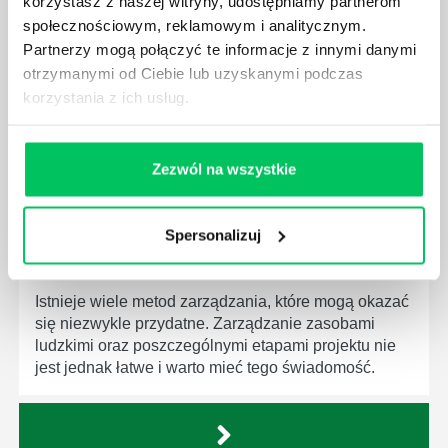
korzystasz z naszej witryny, udostępniamy partnerom
KOMPETENCJE MENEDŻERSKIE?
społecznościowym, reklamowym i analitycznym.
Partnerzy mogą połączyć te informacje z innymi danymi
Menedżer to niezwykle ważne stanowisko w każdej
firmie. Osoba je pełniąca jest w pełni odpowiedzialna
otrzymanymi od Ciebie lub uzyskanymi podczas
za realizację działań podległych mu osób oraz
korzystania z ich usług.
działu.
Zezwól na wszystkie
Spersonalizuj
JAKĄ METODĘ ZARZĄDZANIA POWINIEN ZNAĆ
KAŻDY MENEDŻER?
Istnieje wiele metod zarządzania, które mogą okazać
się niezwykle przydatne. Zarządzanie zasobami
ludzkimi oraz poszczególnymi etapami projektu nie
jest jednak łatwe i warto mieć tego świadomość.