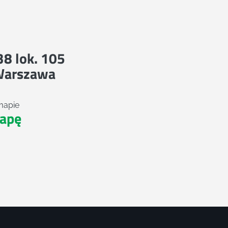
 38 lok. 105
Warszawa
mapie
apę