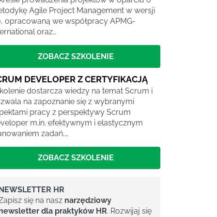
todykę Agile Project Management w wersji
0, opracowaną we współpracy APMG-
ternational oraz…
ZOBACZ SZKOLENIE
CRUM DEVELOPER Z CERTYFIKACJĄ
kolenie dostarcza wiedzy na temat Scrum i
zwala na zapoznanie się z wybranymi
pektami pracy z perspektywy Scrum
veloper m.in. efektywnym i elastycznym
anowaniem zadań,…
ZOBACZ SZKOLENIE
NEWSLETTER HR
Zapisz się na nasz
narzędziowy
newsletter dla praktyków HR
. Rozwijaj się