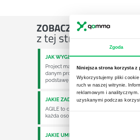
ZOBACZ
OSTATNIE ART
z tej strefy wiedzy
Zgoda
JAK WYGLĄDA PRACA ZESPOŁÓW PR
Project management (czyli zarządzanie p
Niniejsza strona korzysta z
danym projektem założeń. Zajmują się n
Wykorzystujemy pliki cookie 
podstawę działalności wielu przedsiębior
ruch w naszej witrynie. Inf
reklamowym i analitycznym. 
JAKIE ZADANIA MUSZĄ ZREALIZOWA
uzyskanymi podczas korzysta
AGILE to coraz popularniejsze w każdej w
każda osoba zatrudniona w takim miejscu
JAKIE UMIEJĘTNOŚCI MENEDŻERSKIE 