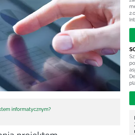
me
2.
In
S
Sz
po
as
De
pl
ektem informatycznym?
ania projektem