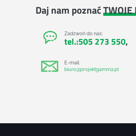
Daj nam poznać
TWOJE 
Zadzwoń do nas:
tel.:505 273 550
,
E-mail:
biuro@projektgamma.pl