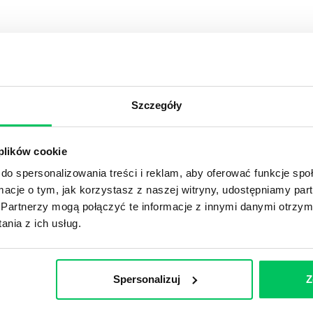
YKUŁY
Szczegóły
OJEKTOWYCH W ZWINNEJ METODYCE?
rojektami) to szereg czynności mających na celu zrealizowa
 plików cookie
im osoby wchodzące w skład specjalnych zespołów projekto
do spersonalizowania treści i reklam, aby oferować funkcje sp
stw.
ormacje o tym, jak korzystasz z naszej witryny, udostępniamy p
Partnerzy mogą połączyć te informacje z innymi danymi otrzym
Ć PRACOWNICY ZESPOŁU PROJEKTOWEGO?
nia z ich usług.
iększej (i mniejszej) firmie pojęcie związane z realizacją pr
 choć raz się z nim spotkała.
Spersonalizuj
Z
POWINIEN MIEĆ BRYGADZISTA?