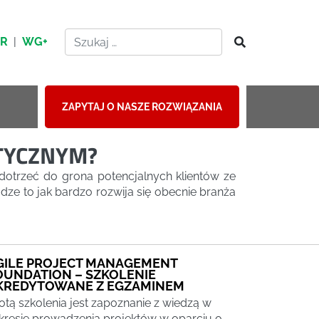
HR
|
WG+
ZAPYTAJ O NASZE ROZWIĄZANIA
TYCZNYM?
dotrzeć do grona potencjalnych klientów ze
ze to jak bardzo rozwija się obecnie branża
GILE PROJECT MANAGEMENT
OUNDATION – SZKOLENIE
KREDYTOWANE Z EGZAMINEM
totą szkolenia jest zapoznanie z wiedzą w
kresie prowadzenia projektów w oparciu o