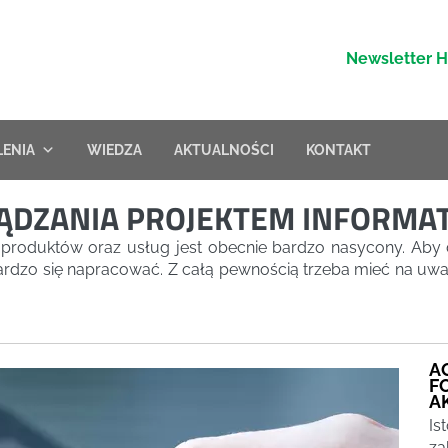
Newsletter 
LENIA
WIEDZA
AKTUALNOŚCI
KONTAKT
ZĄDZANIA PROJEKTEM INFORMA
u produktów oraz usług jest obecnie bardzo nasycony. Aby 
dzo się napracować. Z całą pewnością trzeba mieć na uwad
A
F
A
Is
za