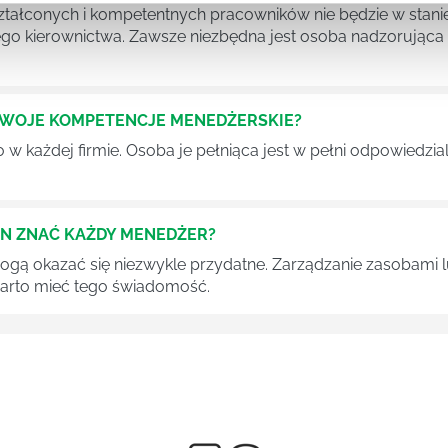
tałconych i kompetentnych pracowników nie będzie w stani
iego kierownictwa. Zawsze niezbędna jest osoba nadzorując
SWOJE KOMPETENCJE MENEDŻERSKIE?
 każdej firmie. Osoba je pełniąca jest w pełni odpowiedzialn
EN ZNAĆ KAŻDY MENEDŻER?
 mogą okazać się niezwykle przydatne. Zarządzanie zasobami
 warto mieć tego świadomość.