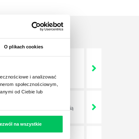
O plikach cookies
nie wszystkich związanych z
wych, a ich praca stanowi
ołecznościowe i analizować
artnerom społecznościowym,
anymi od Ciebie lub
ojektów biznesowych. Z pewnością
ezwól na wszystkie