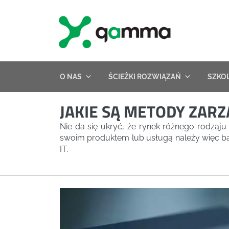
Skip
to
content
O NAS
ŚCIEŻKI ROZWIĄZAŃ
SZKO
JAKIE SĄ METODY ZAR
Nie da się ukryć, że rynek różnego rodzaj
swoim produktem lub usługą należy więc bar
IT.