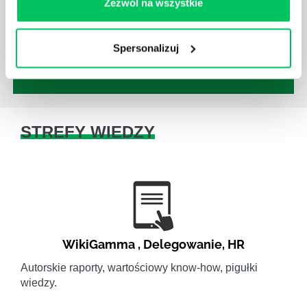
Zezwól na wszystkie
ludzkimi oraz poszczególnymi etapami projektu nie
jest jednak łatwe i warto mieć tego świadomość.
Spersonalizuj
STREFY WIEDZY
WikiGamma
,
Delegowanie
,
HR
Autorskie raporty, wartościowy know-how, pigułki
wiedzy.