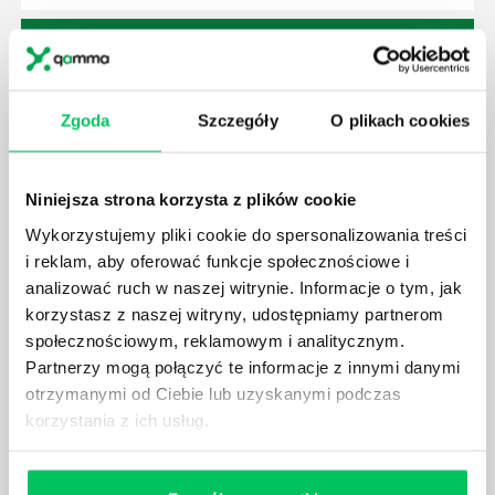
Zgoda
Szczegóły
O plikach cookies
JAK BRYGADZISTA MOŻE ROZWINĄĆ SWOJE
KOMPETENCJE MENEDŻERSKIE?
Menedżer to niezwykle ważne stanowisko w każdej
Niniejsza strona korzysta z plików cookie
firmie. Osoba je pełniąca jest w pełni odpowiedzialna
za realizację działań podległych mu osób oraz
Wykorzystujemy pliki cookie do spersonalizowania treści
działu.
i reklam, aby oferować funkcje społecznościowe i
analizować ruch w naszej witrynie. Informacje o tym, jak
korzystasz z naszej witryny, udostępniamy partnerom
społecznościowym, reklamowym i analitycznym.
Partnerzy mogą połączyć te informacje z innymi danymi
otrzymanymi od Ciebie lub uzyskanymi podczas
JAKĄ METODĘ ZARZĄDZANIA POWINIEN ZNAĆ
korzystania z ich usług.
KAŻDY MENEDŻER?
Istnieje wiele metod zarządzania, które mogą okazać
się niezwykle przydatne. Zarządzanie zasobami