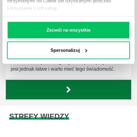
otrzymanymi od Ciebie lub uzyskanymi podczas
korzystania z ich usług.
Zezwól na wszystkie
JAKĄ METODĘ ZARZĄDZANIA POWINIEN ZNAĆ
KAŻDY MENEDŻER?
Istnieje wiele metod zarządzania, które mogą okazać
Spersonalizuj
się niezwykle przydatne. Zarządzanie zasobami
ludzkimi oraz poszczególnymi etapami projektu nie
jest jednak łatwe i warto mieć tego świadomość.
STREFY WIEDZY