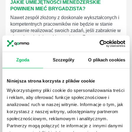
JAKIE UMIEJĘTNOŚCI MENEDŻERSKIE
POWINIEN MIEĆ BRYGADZISTA?
Nawet zespół złożony z doskonale wykształconych i
kompetentnych pracowników nie będzie w stanie
sprawnie realizować swoich zadań, jeśli zabraknie w
nim odpowiedniego kierownictwa. Zawsze
niezbędna jest osoba nadzorująca wszystkie
czynności wykonywane przez pracowników.
Zgoda
Szczegóły
O plikach cookies
Niniejsza strona korzysta z plików cookie
JAK BRYGADZISTA MOŻE ROZWINĄĆ SWOJE
Wykorzystujemy pliki cookie do spersonalizowania treści
KOMPETENCJE MENEDŻERSKIE?
i reklam, aby oferować funkcje społecznościowe i
analizować ruch w naszej witrynie. Informacje o tym, jak
Menedżer to niezwykle ważne stanowisko w każdej
firmie. Osoba je pełniąca jest w pełni odpowiedzialna
korzystasz z naszej witryny, udostępniamy partnerom
za realizację działań podległych mu osób oraz
społecznościowym, reklamowym i analitycznym.
działu.
Partnerzy mogą połączyć te informacje z innymi danymi