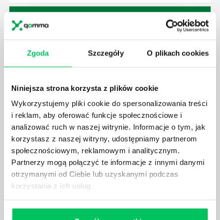
Zgoda
Szczegóły
O plikach cookies
JAK BRYGADZISTA MOŻE ROZWINĄĆ SWOJE
KOMPETENCJE MENEDŻERSKIE?
Menedżer to niezwykle ważne stanowisko w każdej
Niniejsza strona korzysta z plików cookie
firmie. Osoba je pełniąca jest w pełni odpowiedzialna
za realizację działań podległych mu osób oraz
Wykorzystujemy pliki cookie do spersonalizowania treści
działu.
i reklam, aby oferować funkcje społecznościowe i
analizować ruch w naszej witrynie. Informacje o tym, jak
korzystasz z naszej witryny, udostępniamy partnerom
społecznościowym, reklamowym i analitycznym.
Partnerzy mogą połączyć te informacje z innymi danymi
otrzymanymi od Ciebie lub uzyskanymi podczas
JAKĄ METODĘ ZARZĄDZANIA POWINIEN ZNAĆ
korzystania z ich usług.
KAŻDY MENEDŻER?
Istnieje wiele metod zarządzania, które mogą okazać
się niezwykle przydatne. Zarządzanie zasobami