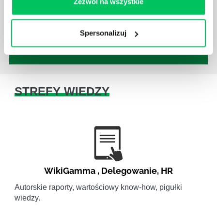
Zezwól na wszystkie
ludzkimi oraz poszczególnymi etapami projektu nie
jest jednak łatwe i warto mieć tego świadomość.
Spersonalizuj
STREFY WIEDZY
WikiGamma
,
Delegowanie
,
HR
Autorskie raporty, wartościowy know-how, pigułki
wiedzy.