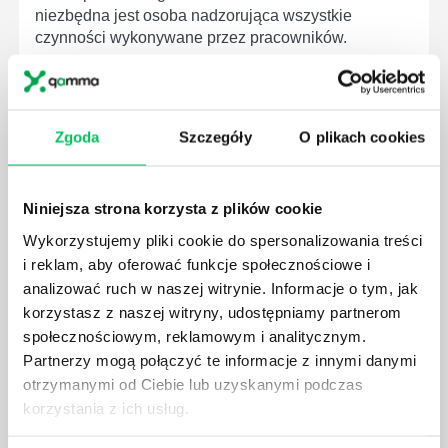
niezbędna jest osoba nadzorująca wszystkie
czynności wykonywane przez pracowników.
Zgoda
Szczegóły
O plikach cookies
JAK BRYGADZISTA MOŻE ROZWINĄĆ SWOJE
KOMPETENCJE MENEDŻERSKIE?
Niniejsza strona korzysta z plików cookie
Menedżer to niezwykle ważne stanowisko w każdej
Wykorzystujemy pliki cookie do spersonalizowania treści
firmie. Osoba je pełniąca jest w pełni odpowiedzialna
i reklam, aby oferować funkcje społecznościowe i
za realizację działań podległych mu osób oraz
analizować ruch w naszej witrynie. Informacje o tym, jak
działu.
korzystasz z naszej witryny, udostępniamy partnerom
społecznościowym, reklamowym i analitycznym.
Partnerzy mogą połączyć te informacje z innymi danymi
otrzymanymi od Ciebie lub uzyskanymi podczas
korzystania z ich usług.
JAKĄ METODĘ ZARZĄDZANIA POWINIEN ZNAĆ
KAŻDY MENEDŻER?