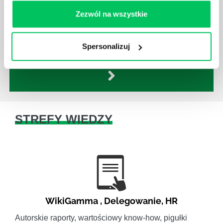
Istnieje wiele metod zarządzania, które mogą okazać
Zezwól na wszystkie
się niezwykle przydatne. Zarządzanie zasobami
ludzkimi oraz poszczególnymi etapami projektu nie
jest jednak łatwe i warto mieć tego świadomość.
Spersonalizuj
STREFY WIEDZY
WikiGamma
,
Delegowanie
,
HR
Autorskie raporty, wartościowy know-how, pigułki