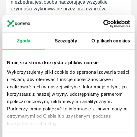
niezbędna jest osoba nadzorująca wszystkie
czynności wykonywane przez pracowników.
Zgoda
Szczegóły
O plikach cookies
JAK BRYGADZISTA MOŻE ROZWINĄĆ SWOJE
KOMPETENCJE MENEDŻERSKIE?
Niniejsza strona korzysta z plików cookie
Menedżer to niezwykle ważne stanowisko w każdej
Wykorzystujemy pliki cookie do spersonalizowania treści
firmie. Osoba je pełniąca jest w pełni odpowiedzialna
za realizację działań podległych mu osób oraz
i reklam, aby oferować funkcje społecznościowe i
działu.
analizować ruch w naszej witrynie. Informacje o tym, jak
korzystasz z naszej witryny, udostępniamy partnerom
społecznościowym, reklamowym i analitycznym.
Partnerzy mogą połączyć te informacje z innymi danymi
otrzymanymi od Ciebie lub uzyskanymi podczas
korzystania z ich usług.
JAKĄ METODĘ ZARZĄDZANIA POWINIEN ZNAĆ
KAŻDY MENEDŻER?