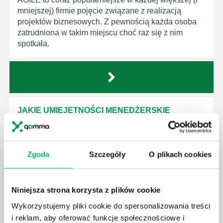
mniejszej) firmie pojęcie związane z realizacją
projektów biznesowych. Z pewnością każda osoba
zatrudniona w takim miejscu choć raz się z nim
spotkała.
JAKIE UMIEJĘTNOŚCI MENEDŻERSKIE
POWINIEN MIEĆ BRYGADZISTA?
Nawet zespół złożony z doskonale wykształconych i
kompetentnych pracowników nie będzie w stanie
Zgoda
Szczegóły
O plikach cookies
sprawnie realizować swoich zadań, jeśli zabraknie w
nim odpowiedniego kierownictwa. Zawsze
niezbędna jest osoba nadzorująca wszystkie
Niniejsza strona korzysta z plików cookie
czynności wykonywane przez pracowników.
Wykorzystujemy pliki cookie do spersonalizowania treści
i reklam, aby oferować funkcje społecznościowe i