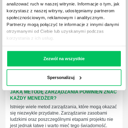
analizować ruch w naszej witrynie. Informacje o tym, jak
korzystasz z naszej witryny, udostępniamy partnerom
społecznościowym, reklamowym i analitycznym.
JAK BRYGADZISTA MOŻE ROZWINĄĆ SWOJE
Partnerzy mogą połączyć te informacje z innymi danymi
KOMPETENCJE MENEDŻERSKIE?
otrzymanymi od Ciebie lub uzyskanymi podczas
Menedżer to niezwykle ważne stanowisko w każdej
korzystania z ich usług.
firmie. Osoba je pełniąca jest w pełni odpowiedzialna
za realizację działań podległych mu osób oraz
działu.
Zezwól na wszystkie
Spersonalizuj
JAKĄ METODĘ ZARZĄDZANIA POWINIEN ZNAĆ
KAŻDY MENEDŻER?
Istnieje wiele metod zarządzania, które mogą okazać
się niezwykle przydatne. Zarządzanie zasobami
ludzkimi oraz poszczególnymi etapami projektu nie
jest jednak łatwe i warto mieć tego świadomość.