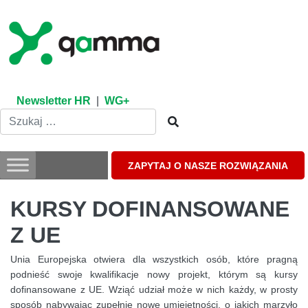
Skip
to
content
Newsletter HR
|
WG+
ZAPYTAJ O NASZE ROZWIĄZANIA
KURSY DOFINANSOWANE
Z UE
Unia Europejska otwiera dla wszystkich osób, które pragną
podnieść swoje kwalifikacje nowy projekt, którym są kursy
dofinansowane z UE. Wziąć udział może w nich każdy, w prosty
sposób nabywając zupełnie nowe umiejętności, o jakich marzyło