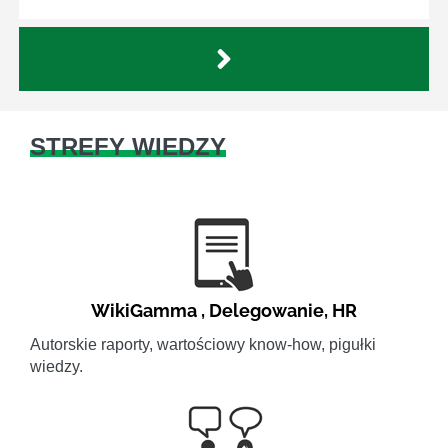
STREFY WIEDZY
WikiGamma
,
Delegowanie
,
HR
Autorskie raporty, wartościowy know-how, pigułki
wiedzy.