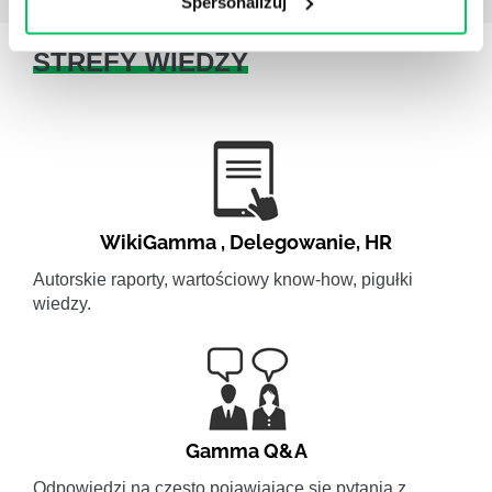
Spersonalizuj
STREFY WIEDZY
WikiGamma
,
Delegowanie
,
HR
Autorskie raporty, wartościowy know-how, pigułki
wiedzy.
Gamma Q&A
Odpowiedzi na często pojawiające się pytania z