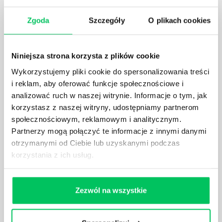
KOMPETENCJE MENEDŻERSKIE?
Menedżer to niezwykle ważne stanowisko w każdej
Zgoda
Szczegóły
O plikach cookies
firmie. Osoba je pełniąca jest w pełni odpowiedzialna
za realizację działań podległych mu osób oraz
działu.
Niniejsza strona korzysta z plików cookie
Wykorzystujemy pliki cookie do spersonalizowania treści
i reklam, aby oferować funkcje społecznościowe i
analizować ruch w naszej witrynie. Informacje o tym, jak
korzystasz z naszej witryny, udostępniamy partnerom
JAKĄ METODĘ ZARZĄDZANIA POWINIEN ZNAĆ
społecznościowym, reklamowym i analitycznym.
KAŻDY MENEDŻER?
Partnerzy mogą połączyć te informacje z innymi danymi
Istnieje wiele metod zarządzania, które mogą okazać
otrzymanymi od Ciebie lub uzyskanymi podczas
się niezwykle przydatne. Zarządzanie zasobami
korzystania z ich usług.
ludzkimi oraz poszczególnymi etapami projektu nie
jest jednak łatwe i warto mieć tego świadomość.
Zezwól na wszystkie