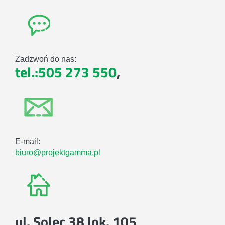
Zadzwoń do nas:
tel.:505 273 550
,
E-mail:
biuro@projektgamma.pl
ul. Solec 38 lok. 105