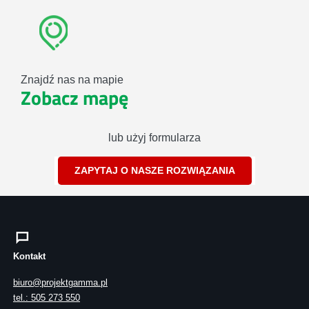
Znajdź nas na mapie
Zobacz mapę
lub użyj formularza
ZAPYTAJ O NASZE ROZWIĄZANIA
Kontakt
biuro@projektgamma.pl
tel.: 505 273 550