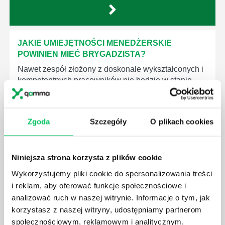
JAKIE UMIEJĘTNOŚCI MENEDŻERSKIE
POWINIEN MIEĆ BRYGADZISTA?
Nawet zespół złożony z doskonale wykształconych i
kompetentnych pracowników nie będzie w stanie
sprawnie realizować swoich zadań, jeśli zabraknie w
nim odpowiedniego kierownictwa. Zawsze
niezbędna jest osoba nadzorująca wszystkie
Zgoda
Szczegóły
O plikach cookies
czynności wykonywane przez pracowników.
Niniejsza strona korzysta z plików cookie
Wykorzystujemy pliki cookie do spersonalizowania treści
i reklam, aby oferować funkcje społecznościowe i
JAK BRYGADZISTA MOŻE ROZWINĄĆ SWOJE
analizować ruch w naszej witrynie. Informacje o tym, jak
KOMPETENCJE MENEDŻERSKIE?
korzystasz z naszej witryny, udostępniamy partnerom
Menedżer to niezwykle ważne stanowisko w każdej
społecznościowym, reklamowym i analitycznym.