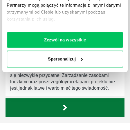
firmie. Osoba je pełniąca jest w pełni odpowiedzialna
Partnerzy mogą połączyć te informacje z innymi danymi
za realizację działań podległych mu osób oraz
otrzymanymi od Ciebie lub uzyskanymi podczas
działu.
korzystania z ich usług.
Zezwól na wszystkie
JAKĄ METODĘ ZARZĄDZANIA POWINIEN ZNAĆ
Spersonalizuj
KAŻDY MENEDŻER?
Istnieje wiele metod zarządzania, które mogą okazać
się niezwykle przydatne. Zarządzanie zasobami
ludzkimi oraz poszczególnymi etapami projektu nie
jest jednak łatwe i warto mieć tego świadomość.