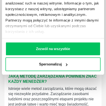
analizować ruch w naszej witrynie. Informacje o tym, jak
korzystasz z naszej witryny, udostępniamy partnerom
społecznościowym, reklamowym i analitycznym.
JAK BRYGADZISTA MOŻE ROZWINĄĆ SWOJE
Partnerzy mogą połączyć te informacje z innymi danymi
KOMPETENCJE MENEDŻERSKIE?
otrzymanymi od Ciebie lub uzyskanymi podczas
Menedżer to niezwykle ważne stanowisko w każdej
korzystania z ich usług.
firmie. Osoba je pełniąca jest w pełni odpowiedzialna
za realizację działań podległych mu osób oraz
działu.
Zezwól na wszystkie
Spersonalizuj
JAKĄ METODĘ ZARZĄDZANIA POWINIEN ZNAĆ
KAŻDY MENEDŻER?
Istnieje wiele metod zarządzania, które mogą okazać
się niezwykle przydatne. Zarządzanie zasobami
ludzkimi oraz poszczególnymi etapami projektu nie
jest jednak łatwe i warto mieć tego świadomość.