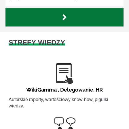
STREFY WIEDZY
WikiGamma
,
Delegowanie
,
HR
Autorskie raporty, wartościowy know-how, pigułki
wiedzy.