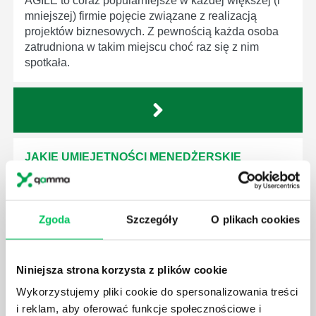
AGILE to coraz popularniejsze w każdej większej (i
mniejszej) firmie pojęcie związane z realizacją
projektów biznesowych. Z pewnością każda osoba
zatrudniona w takim miejscu choć raz się z nim
spotkała.
JAKIE UMIEJĘTNOŚCI MENEDŻERSKIE
POWINIEN MIEĆ BRYGADZISTA?
Nawet zespół złożony z doskonale wykształconych i
kompetentnych pracowników nie będzie w stanie
Zgoda
Szczegóły
O plikach cookies
sprawnie realizować swoich zadań, jeśli zabraknie w
nim odpowiedniego kierownictwa. Zawsze
niezbędna jest osoba nadzorująca wszystkie
Niniejsza strona korzysta z plików cookie
czynności wykonywane przez pracowników.
Wykorzystujemy pliki cookie do spersonalizowania treści
i reklam, aby oferować funkcje społecznościowe i