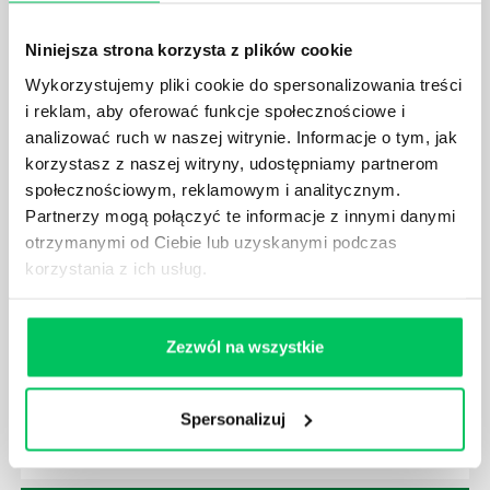
POWINIEN MIEĆ BRYGADZISTA?
Niniejsza strona korzysta z plików cookie
Nawet zespół złożony z doskonale wykształconych i
kompetentnych pracowników nie będzie w stanie
Wykorzystujemy pliki cookie do spersonalizowania treści
sprawnie realizować swoich zadań, jeśli zabraknie w
i reklam, aby oferować funkcje społecznościowe i
nim odpowiedniego kierownictwa. Zawsze
analizować ruch w naszej witrynie. Informacje o tym, jak
niezbędna jest osoba nadzorująca wszystkie
korzystasz z naszej witryny, udostępniamy partnerom
czynności wykonywane przez pracowników.
społecznościowym, reklamowym i analitycznym.
Partnerzy mogą połączyć te informacje z innymi danymi
otrzymanymi od Ciebie lub uzyskanymi podczas
korzystania z ich usług.
JAK BRYGADZISTA MOŻE ROZWINĄĆ SWOJE
KOMPETENCJE MENEDŻERSKIE?
Zezwól na wszystkie
Menedżer to niezwykle ważne stanowisko w każdej
firmie. Osoba je pełniąca jest w pełni odpowiedzialna
Spersonalizuj
za realizację działań podległych mu osób oraz
działu.