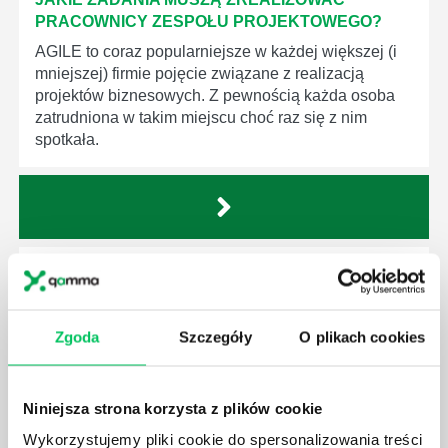
PRACOWNICY ZESPOŁU PROJEKTOWEGO?
AGILE to coraz popularniejsze w każdej większej (i
mniejszej) firmie pojęcie związane z realizacją
projektów biznesowych. Z pewnością każda osoba
zatrudniona w takim miejscu choć raz się z nim
spotkała.
JAKIE UMIEJĘTNOŚCI MENEDŻERSKIE
POWINIEN MIEĆ BRYGADZISTA?
Nawet zespół złożony z doskonale wykształconych i
Zgoda
Szczegóły
O plikach cookies
kompetentnych pracowników nie będzie w stanie
sprawnie realizować swoich zadań, jeśli zabraknie w
nim odpowiedniego kierownictwa. Zawsze
Niniejsza strona korzysta z plików cookie
niezbędna jest osoba nadzorująca wszystkie
czynności wykonywane przez pracowników.
Wykorzystujemy pliki cookie do spersonalizowania treści