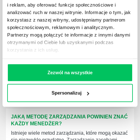
i reklam, aby oferować funkcje społecznościowe i
analizować ruch w naszej witrynie. Informacje o tym, jak
korzystasz z naszej witryny, udostępniamy partnerom
społecznościowym, reklamowym i analitycznym.
Partnerzy mogą połączyć te informacje z innymi danymi
JAK BRYGADZISTA MOŻE ROZWINĄĆ SWOJE
otrzymanymi od Ciebie lub uzyskanymi podczas
KOMPETENCJE MENEDŻERSKIE?
korzystania z ich usług.
Menedżer to niezwykle ważne stanowisko w każdej
firmie. Osoba je pełniąca jest w pełni odpowiedzialna
za realizację działań podległych mu osób oraz
Zezwól na wszystkie
działu.
Spersonalizuj
JAKĄ METODĘ ZARZĄDZANIA POWINIEN ZNAĆ
KAŻDY MENEDŻER?
Istnieje wiele metod zarządzania, które mogą okazać
się niezwykle przydatne. Zarządzanie zasobami