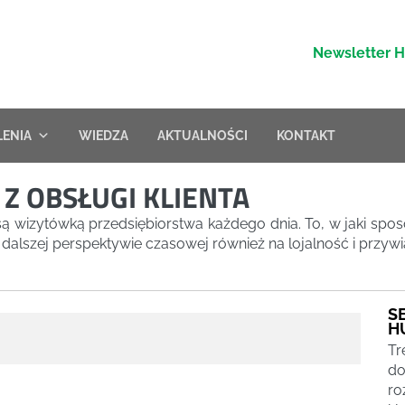
Newsletter 
LENIA
WIEDZA
AKTUALNOŚCI
KONTAKT
Z OBSŁUGI KLIENTA
są wizytówką przedsiębiorstwa każdego dnia. To, w jaki spo
w dalszej perspektywie czasowej również na lojalność i przywi
S
H
Tr
do
ro