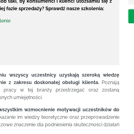
ób taki, by konsumenci i klienci utożsamili się z
ej fazie sprzedaży? Sprawdź nasze szkolenia:
lenie
iu wszyscy uczestnicy uzyskają szeroką wiedzę
ie z zakresu doskonałej obsługi klienta.
Poznają
zy pracy w tej branży przestrzegać oraz zostaną
nych umiejętności.
wszystkim wzmocnienie motywacji uczestników do
azanie im wiedzy teoretyczne oraz przeprowadzenie
czowe znaczenie dla podniesienia skuteczności działań