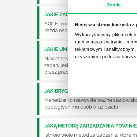
Zgoda
JAKIE ZADANIA MUSZĄ ZREALIZOWA
AGILE to coraz popularniejsze w każdej w
Niniejsza strona korzysta z
każda osoba zatrudniona w takim miejscu
Wykorzystujemy pliki cookie 
ruch w naszej witrynie. Inf
JAKIE UMIEJĘTNOŚCI MENEDŻERSKIE 
reklamowym i analitycznym. 
uzyskanymi podczas korzysta
Nawet zespół złożony z doskonale wyksz
zadań, jeśli zabraknie w nim odpowiedn
przez pracowników.
JAK BRYGADZISTA MOŻE ROZWINĄĆ 
Menedżer to niezwykle ważne stanowisko w
podległych mu osób oraz działu.
JAKĄ METODĘ ZARZĄDZANIA POWINI
Istnieje wiele metod zarządzania, które