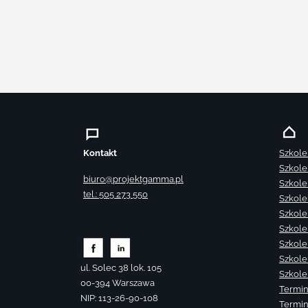
Kontakt
Szkole
Szkole
biuro@projektgamma.pl
Szkole
tel.: 505 273 550
Szkole
Szkole
Szkole
Szkole
Szkole
ul. Solec 38 lok. 105
Szkole
00-394 Warszawa
Termin
NIP: 113-26-90-108
Termin