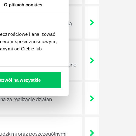
O plikach cookies
ojektów biznesowych. Z pewnością
ołecznościowe i analizować
artnerom społecznościowym,
anymi od Ciebie lub
e sprawnie realizować swoich
a wszystkie czynności wykonywane
ezwól na wszystkie
a za realizację działań
 ludzkimi oraz poszczególnymi