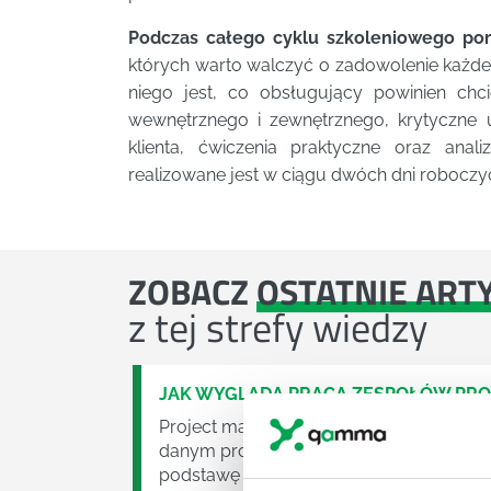
Podczas całego cyklu szkoleniowego por
których warto walczyć o zadowolenie każdeg
niego jest, co obsługujący powinien chci
wewnętrznego i zewnętrznego, krytyczne 
klienta, ćwiczenia praktyczne oraz ana
realizowane jest w ciągu dwóch dni roboczy
ZOBACZ
OSTATNIE ART
z tej strefy wiedzy
JAK WYGLĄDA PRACA ZESPOŁÓW PR
Project management (czyli zarządzanie p
danym projektem założeń. Zajmują się n
podstawę działalności wielu przedsiębior