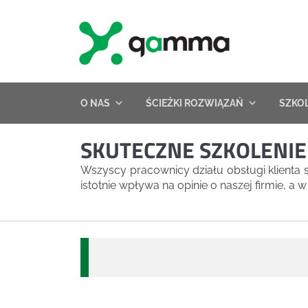
Skip
to
content
O NAS
ŚCIEŻKI ROZWIĄZAŃ
SZKO
SKUTECZNE SZKOLENIE 
Wszyscy pracownicy działu obsługi klienta 
istotnie wpływa na opinie o naszej firmie, a 