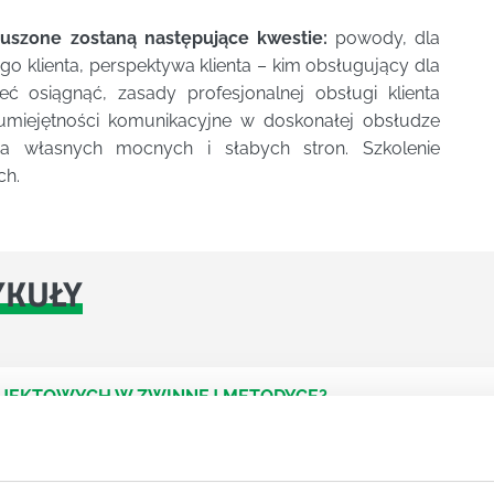
uszone zostaną następujące kwestie:
powody, dla
o klienta, perspektywa klienta – kim obsługujący dla
eć osiągnąć, zasady profesjonalnej obsługi klienta
umiejętności komunikacyjne w doskonałej obsłudze
liza własnych mocnych i słabych stron. Szkolenie
ch.
YKUŁY
OJEKTOWYCH W ZWINNEJ METODYCE?
rojektami) to szereg czynności mających na celu zrealizowa
im osoby wchodzące w skład specjalnych zespołów projekto
stw.