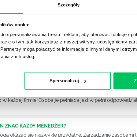
Szczegóły
Ć PRACOWNICY ZESPOŁU PROJEKTOWEGO?
iększej (i mniejszej) firmie pojęcie związane z realizacją pr
 plików cookie
 choć raz się z nim spotkała.
do spersonalizowania treści i reklam, aby oferować funkcje sp
ormacje o tym, jak korzystasz z naszej witryny, udostępniamy p
POWINIEN MIEĆ BRYGADZISTA?
Partnerzy mogą połączyć te informacje z innymi danymi otrzym
nia z ich usług.
tałconych i kompetentnych pracowników nie będzie w stani
iego kierownictwa. Zawsze niezbędna jest osoba nadzorując
Spersonalizuj
Z
SWOJE KOMPETENCJE MENEDŻERSKIE?
 każdej firmie. Osoba je pełniąca jest w pełni odpowiedzialn
EN ZNAĆ KAŻDY MENEDŻER?
 mogą okazać się niezwykle przydatne. Zarządzanie zasobami