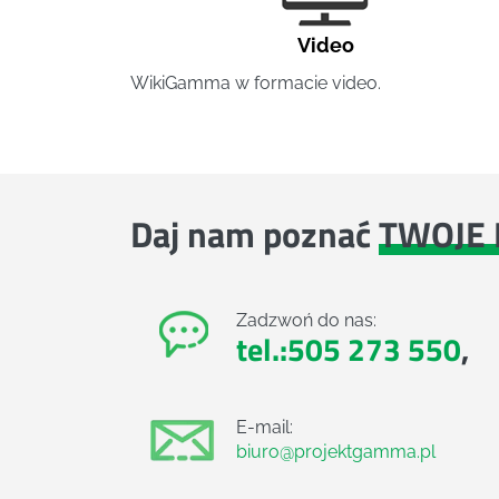
Video
WikiGamma w formacie video.
Daj nam poznać
TWOJE 
Zadzwoń do nas:
tel.:505 273 550
,
E-mail:
biuro@projektgamma.pl