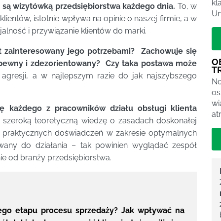
kl
a
są wizytówką przedsiębiorstwa każdego dnia.
To, w
Un
ientów, istotnie wpływa na opinie o naszej firmie, a w
alność i przywiązanie klientów do marki.
st zainteresowany jego potrzebami?
Zachowuje się
O
epewny i zdezorientowany?
Czy taka postawa może
T
gresji, a w najlepszym razie do jak najszybszego
No
os
wi
ę każdego z pracowników działu obsługi klienta
at
zeroką teoretyczną wiedzę o zasadach doskonałej
m praktycznych doświadczeń w zakresie optymalnych
ny do działania – tak powinien wyglądać zespół
nie od branży przedsiębiorstwa.
dego etapu procesu sprzedaży? Jak wpływać na