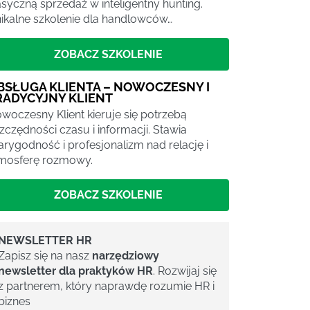
asyczną sprzedaż w inteligentny hunting.
ikalne szkolenie dla handlowców…
ZOBACZ SZKOLENIE
BSŁUGA KLIENTA – NOWOCZESNY I
RADYCYJNY KLIENT
woczesny Klient kieruje się potrzebą
zczędności czasu i informacji. Stawia
arygodność i profesjonalizm nad relację i
mosferę rozmowy.
ZOBACZ SZKOLENIE
NEWSLETTER HR
Zapisz się na nasz
narzędziowy
newsletter dla praktyków HR
. Rozwijaj się
z partnerem, który naprawdę rozumie HR i
biznes