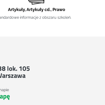
Artykuły
,
Artykuły cd.
,
Prawo
andardowe informacje z obszaru szkoleń.
 38 lok. 105
Warszawa
mapie
apę