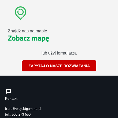
Znajdź nas na mapie
Zobacz mapę
lub użyj formularza
ZAPYTAJ O NASZE ROZWIĄZANIA
Kontakt
biuro@projektgamma.pl
tel.: 505 273 550