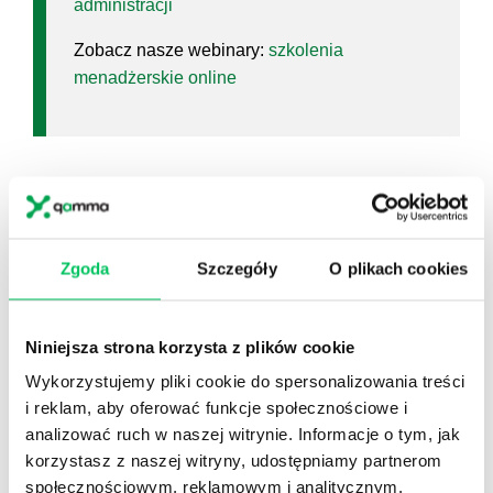
administracji
Zobacz nasze webinary:
szkolenia
menadżerskie online
ZARZĄDZANIE STRESEM I
PRZECIWDZIAŁANIE WYPALENIU
ZAWODOWEMU
Zgoda
Szczegóły
O plikach cookies
Koniec z paraliżującym stresem! Dzięki nam
dowiesz się jak obniżać stres kiedy sytuacja tego
wymaga oraz jak mobilizować się uzyskując stres
Niniejsza strona korzysta z plików cookie
optymalny. Szkolenie antystresowe skierowane…
Wykorzystujemy pliki cookie do spersonalizowania treści
i reklam, aby oferować funkcje społecznościowe i
ZOBACZ SZKOLENIE
analizować ruch w naszej witrynie. Informacje o tym, jak
korzystasz z naszej witryny, udostępniamy partnerom
KLASYCZNE, TRADYCYJNE ZARZĄDZANIE
PROJEKTAMI
społecznościowym, reklamowym i analitycznym.