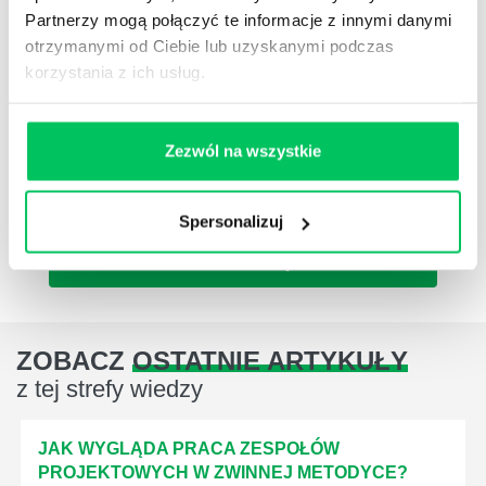
Partnerzy mogą połączyć te informacje z innymi danymi
otrzymanymi od Ciebie lub uzyskanymi podczas
ZOBACZ SZKOLENIE
korzystania z ich usług.
NEWSLETTER HR
Zapisz się na nasz
narzędziowy newsletter
Zezwól na wszystkie
dla praktyków HR
. Rozwijaj się z partnerem,
który naprawdę rozumie HR i biznes
Spersonalizuj
ZAPISZ SIĘ
ZOBACZ
OSTATNIE ARTYKUŁY
z tej strefy wiedzy
JAK WYGLĄDA PRACA ZESPOŁÓW
PROJEKTOWYCH W ZWINNEJ METODYCE?