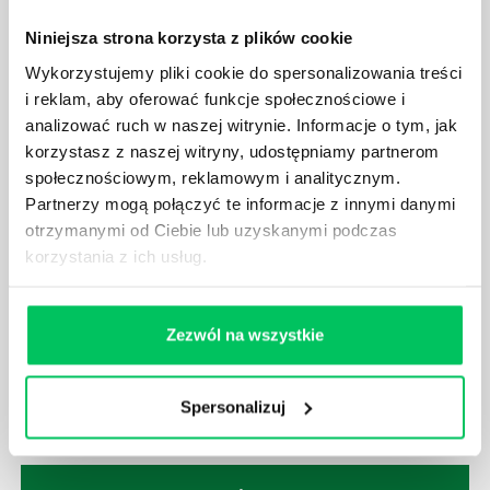
Nawet zespół złożony z doskonale wykształconych i
Niniejsza strona korzysta z plików cookie
kompetentnych pracowników nie będzie w stanie
Wykorzystujemy pliki cookie do spersonalizowania treści
sprawnie realizować swoich zadań, jeśli zabraknie w
i reklam, aby oferować funkcje społecznościowe i
nim odpowiedniego kierownictwa. Zawsze
analizować ruch w naszej witrynie. Informacje o tym, jak
niezbędna jest osoba nadzorująca wszystkie
korzystasz z naszej witryny, udostępniamy partnerom
czynności wykonywane przez pracowników.
społecznościowym, reklamowym i analitycznym.
Partnerzy mogą połączyć te informacje z innymi danymi
otrzymanymi od Ciebie lub uzyskanymi podczas
korzystania z ich usług.
JAK BRYGADZISTA MOŻE ROZWINĄĆ SWOJE
KOMPETENCJE MENEDŻERSKIE?
Zezwól na wszystkie
Menedżer to niezwykle ważne stanowisko w każdej
firmie. Osoba je pełniąca jest w pełni odpowiedzialna
za realizację działań podległych mu osób oraz
Spersonalizuj
działu.