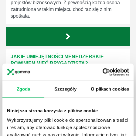
projektów biznesowych. Z pewnością każda osoba
zatrudniona w takim miejscu choć raz się z nim
spotkała.
JAKIE UMIEJĘTNOŚCI MENEDŻERSKIE
POWINIEN MIEĆ BRYGADZISTA?
Nawet zespół złożony z doskonale wykształconych i
kompetentnych pracowników nie będzie w stanie
sprawnie realizować swoich zadań, jeśli zabraknie w
Zgoda
Szczegóły
O plikach cookies
nim odpowiedniego kierownictwa. Zawsze
niezbędna jest osoba nadzorująca wszystkie
czynności wykonywane przez pracowników.
Niniejsza strona korzysta z plików cookie
Wykorzystujemy pliki cookie do spersonalizowania treści
i reklam, aby oferować funkcje społecznościowe i
analizować ruch w naszej witrynie. Informacje o tym, jak