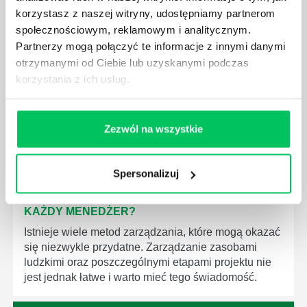
korzystasz z naszej witryny, udostępniamy partnerom
JAK BRYGADZISTA MOŻE ROZWINĄĆ SWOJE
społecznościowym, reklamowym i analitycznym.
KOMPETENCJE MENEDŻERSKIE?
Partnerzy mogą połączyć te informacje z innymi danymi
Menedżer to niezwykle ważne stanowisko w każdej
otrzymanymi od Ciebie lub uzyskanymi podczas
firmie. Osoba je pełniąca jest w pełni odpowiedzialna
korzystania z ich usług.
za realizację działań podległych mu osób oraz
działu.
Zezwól na wszystkie
Spersonalizuj
JAKĄ METODĘ ZARZĄDZANIA POWINIEN ZNAĆ
KAŻDY MENEDŻER?
Istnieje wiele metod zarządzania, które mogą okazać
się niezwykle przydatne. Zarządzanie zasobami
ludzkimi oraz poszczególnymi etapami projektu nie
jest jednak łatwe i warto mieć tego świadomość.