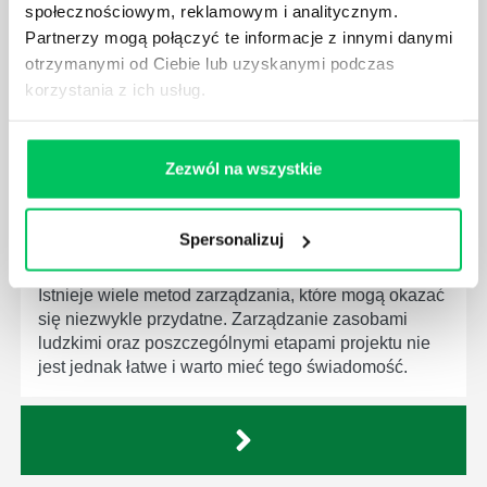
społecznościowym, reklamowym i analitycznym.
Menedżer to niezwykle ważne stanowisko w każdej
Partnerzy mogą połączyć te informacje z innymi danymi
firmie. Osoba je pełniąca jest w pełni odpowiedzialna
otrzymanymi od Ciebie lub uzyskanymi podczas
za realizację działań podległych mu osób oraz
korzystania z ich usług.
działu.
Zezwól na wszystkie
JAKĄ METODĘ ZARZĄDZANIA POWINIEN ZNAĆ
Spersonalizuj
KAŻDY MENEDŻER?
Istnieje wiele metod zarządzania, które mogą okazać
się niezwykle przydatne. Zarządzanie zasobami
ludzkimi oraz poszczególnymi etapami projektu nie
jest jednak łatwe i warto mieć tego świadomość.