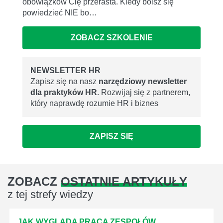
obowiązków Cię przerasta. Kiedy boisz się
powiedzieć NIE bo…
ZOBACZ SZKOLENIE
NEWSLETTER HR
Zapisz się na nasz
narzędziowy newsletter
dla praktyków HR
. Rozwijaj się z partnerem,
który naprawdę rozumie HR i biznes
ZAPISZ SIĘ
ZOBACZ
OSTATNIE ARTYKUŁY
z tej strefy wiedzy
JAK WYGLĄDA PRACA ZESPOŁÓW