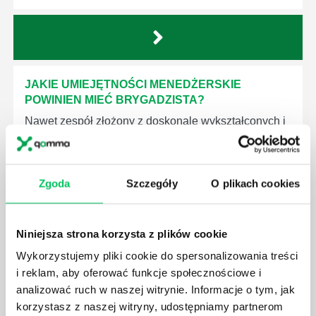
JAKIE UMIEJĘTNOŚCI MENEDŻERSKIE
POWINIEN MIEĆ BRYGADZISTA?
Nawet zespół złożony z doskonale wykształconych i
kompetentnych pracowników nie będzie w stanie
sprawnie realizować swoich zadań, jeśli zabraknie w
nim odpowiedniego kierownictwa. Zawsze
Zgoda
Szczegóły
O plikach cookies
niezbędna jest osoba nadzorująca wszystkie
czynności wykonywane przez pracowników.
Niniejsza strona korzysta z plików cookie
Wykorzystujemy pliki cookie do spersonalizowania treści
i reklam, aby oferować funkcje społecznościowe i
analizować ruch w naszej witrynie. Informacje o tym, jak
JAK BRYGADZISTA MOŻE ROZWINĄĆ SWOJE
korzystasz z naszej witryny, udostępniamy partnerom
KOMPETENCJE MENEDŻERSKIE?