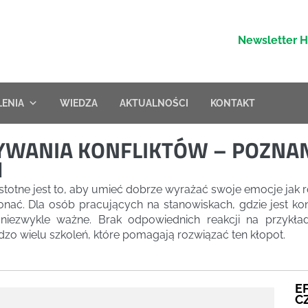
Newsletter 
LENIA
WIEDZA
AKTUALNOŚCI
KONTAKT
YWANIA KONFLIKTÓW – POZNAN
M
otne jest to, aby umieć dobrze wyrażać swoje emocje jak 
nać. Dla osób pracujących na stanowiskach, gdzie jest ko
niezwykle ważne. Brak odpowiednich reakcji na przykład
o wielu szkoleń, które pomagają rozwiązać ten kłopot.
E
C