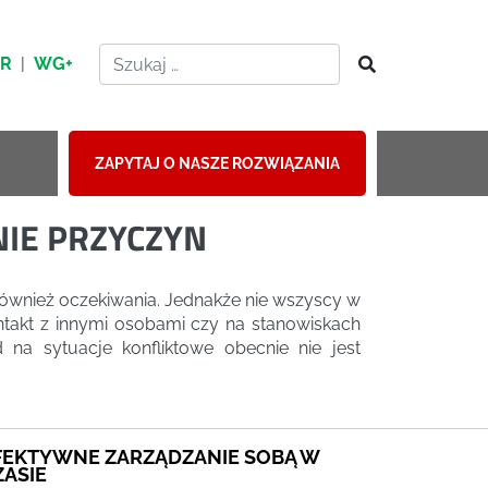
HR
|
WG+
ZAPYTAJ O NASZE ROZWIĄZANIA
IE PRZYCZYN
również oczekiwania. Jednakże nie wszyscy w
ntakt z innymi osobami czy na stanowiskach
 na sytuacje konfliktowe obecnie nie jest
FEKTYWNE ZARZĄDZANIE SOBĄ W
ZASIE