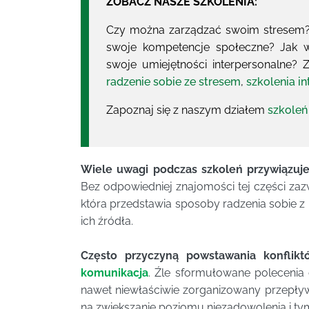
ZOBACZ NASZE SZKOLENIA:
Czy można zarządzać swoim stresem? 
swoje kompetencje społeczne? Jak w
swoje umiejętności interpersonalne?
radzenie sobie ze stresem
,
szkolenia i
Zapoznaj się z naszym działem
szkoleń
Wiele uwagi podczas szkoleń przywiązuje
Bez odpowiedniej znajomości tej części zaz
która przedstawia sposoby radzenia sobie z 
ich źródła.
Często przyczyną powstawania konflikt
komunikacja
. Źle sformułowane polecenia 
nawet niewłaściwie zorganizowany przepływ
na zwiększanie poziomu niezadowolenia i t