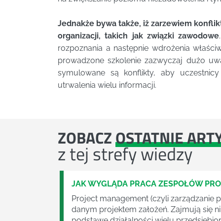
Jednakże bywa także, iż zarzewiem konfli
organizacji, takich jak związki zawodowe
rozpoznania a następnie wdrożenia właśc
prowadzone szkolenie zazwyczaj dużo uwag
symulowane są konflikty, aby uczestnic
utrwalenia wielu informacji.
ZOBACZ
OSTATNIE ART
z tej strefy wiedzy
JAK WYGLĄDA PRACA ZESPOŁÓW PR
Project management (czyli zarządzanie p
danym projektem założeń. Zajmują się n
podstawę działalności wielu przedsiębior