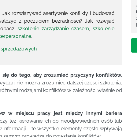
Jak rozwiązywać asertywnie konflikty i budować
alczyć z poczuciem bezradności? Jak rozwijać
 Zobacz:
szkolenie zarządzanie czasem
,
szkolenie
nterpersonalne
.
 sprzedażowych
.
 się do tego, aby zrozumieć przyczyny konfliktów.
wyczaj nie można zrozumieć dalszej części szkolenia,
różnymi rodzajami konfliktów w zależności właśnie od
ów w miejscu pracy jest między innymi bariera
czy też kierowanie ich do nieodpowiednich osób lub
 informacji – te wszystkie elementy często wpływają
ym samym prowadzą do powstania konfliktów.