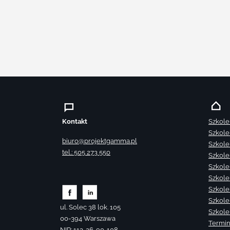
Kontakt
Szkole
Szkole
biuro@projektgamma.pl
Szkole
tel.: 505 273 550
Szkole
Szkole
Szkole
Szkole
Szkole
ul. Solec 38 lok. 105
Szkole
00-394 Warszawa
Termin
NIP: 113-26-90-108