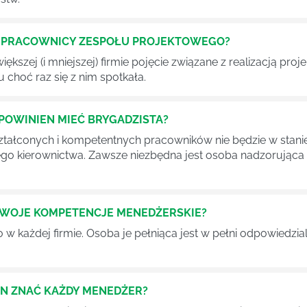
Ć PRACOWNICY ZESPOŁU PROJEKTOWEGO?
iększej (i mniejszej) firmie pojęcie związane z realizacją pr
 choć raz się z nim spotkała.
POWINIEN MIEĆ BRYGADZISTA?
tałconych i kompetentnych pracowników nie będzie w stani
iego kierownictwa. Zawsze niezbędna jest osoba nadzorując
SWOJE KOMPETENCJE MENEDŻERSKIE?
 każdej firmie. Osoba je pełniąca jest w pełni odpowiedzialn
EN ZNAĆ KAŻDY MENEDŻER?