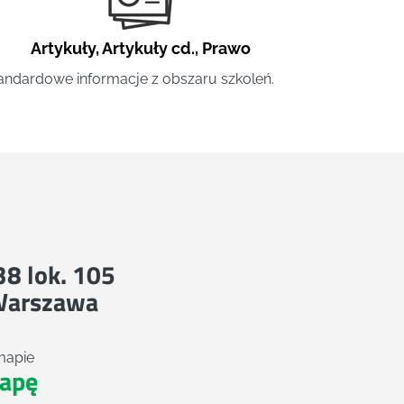
Artykuły
,
Artykuły cd.
,
Prawo
andardowe informacje z obszaru szkoleń.
 38 lok. 105
Warszawa
mapie
apę