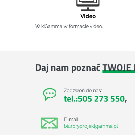
Video
WikiGamma w formacie video.
Daj nam poznać
TWOJE 
Zadzwoń do nas:
tel.:505 273 550
,
E-mail:
biuro@projektgamma.pl