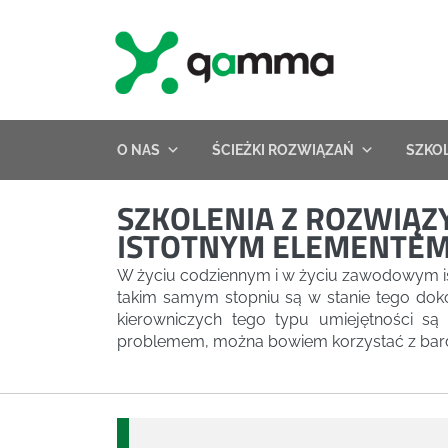
Skip
to
content
O NAS
ŚCIEŻKI ROZWIĄZAŃ
SZKO
SZKOLENIA Z ROZWIĄZ
ISTOTNYM ELEMENTE
W życiu codziennym i w życiu zawodowym ist
takim samym stopniu są w stanie tego doko
kierowniczych tego typu umiejętności są 
problemem, można bowiem korzystać z bardz