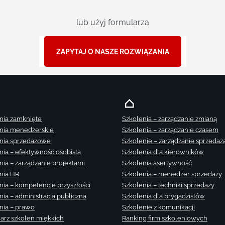
lub użyj formularza
ZAPYTAJ O NASZE ROZWIĄZANIA
nia zamknięte
Szkolenia – zarządzanie zmianą
nia menedżerskie
Szkolenia – zarządzanie czasem
nia sprzedażowe
Szkolenie – zarządzanie sprzedaż
nia – efektywność osobista
Szkolenia dla kierowników
nia – zarządzanie projektami
Szkolenia asertywność
nia HR
Szkolenia – menedżer sprzedaży
nia – kompetencje przyszłości
Szkolenia – techniki sprzedaży
nia – administracja publiczna
Szkolenia dla brygadzistów
nia – prawo
Szkolenie z komunikacji
arz szkoleń miękkich
Ranking firm szkoleniowych