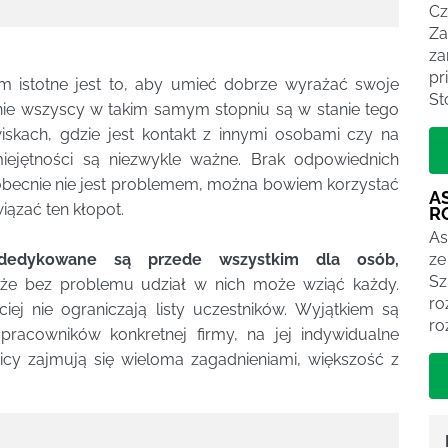
Cz
Za
za
pr
 istotne jest to, aby umieć dobrze wyrażać swoje
St
nie wszyscy w takim samym stopniu są w stanie tego
skach, gdzie jest kontakt z innymi osobami czy na
ejętności są niezwykle ważne. Brak odpowiednich
becnie nie jest problemem, można bowiem korzystać
A
iązać ten kłopot.
R
As
ze
i dedykowane są przede wszystkim dla osób,
Sz
akże bez problemu udział w nich może wziąć każdy.
ro
ciej nie ograniczają listy uczestników. Wyjątkiem są
ro
pracowników konkretnej firmy, na jej indywidualne
nicy zajmują się wieloma zagadnieniami, większość z